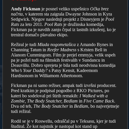
Andy Fickman
je posnel veliko uspešnico
Očka brez
načrta
, v katerem sta zaigrala Dwayne Johnson in Kyra
Sedgwick. Njegov naslednji projekt z Disneyjem je
Pool
Rats
za leto 2011.
Pool Rats
je družinska komedija,
Fickman pa je navdih zanjo črpal iz lastnih izkušenj, ko je
treniral domačo plavalno ekipo.
Režiral je tudi
Mlada nogometašica
z Amando Bynes in
Channing Tatum in
Reefer Madness
s Kristen Bell in
Alanom Cummingom. Film je prejel emmyja, velik uspeh
pa je požel tudi na filmskih festivalih v Sundancu in
Deauvillu. Dobro sprejeta je bila tudi neodvisna komedija
Who’s Your Daddy?
s Patsy Kensit, Kadeemom
Hardisonom in Williamom Athertonom.
Fickman pa ni samo režiser, ampak tudi izvršni producent.
Pred kratkim je podpisal pogodbo z RKO Pictures, po
kateri bo sodeloval pri štirih remakih:
I Walked with a
Zombie, The Body Snatcher, Bedlam
in
Five Came Back
.
Dva od teh,
The Body Snatcher
in
Bedlam
, bo najverjetneje
tudi režiral.
Rodil se je v Roswellu, odraščal pa v Teksasu, kjer je tudi
študiral. Že kot najstnik je nastopal kot stand up