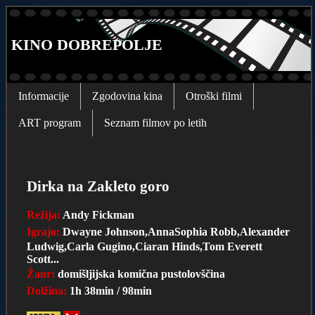
KINO DOBREPOLJE
Informacije
Zgodovina kina
Otroški filmi
ART program
Seznam filmov po letih
Dirka na Zakleto goro
Režija:
Andy Fickman
Igrajo:
Dwayne Johnson,AnnaSophia Robb,Alexander
Ludwig,Carla Gugino,Ciaran Hinds,Tom Everett
Scott...
Žanr:
domišljijska komična pustolovščina
Dolžina:
1h 38min / 98min