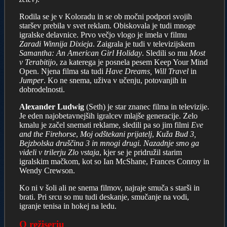
Rodila se je v Koloradu in se ob močni podpori svojih
staršev prebila v svet reklam. Obiskovala je tudi mnoge
igralske delavnice. Prvo večjo vlogo je imela v filmu
Zaradi Winnija Dixieja
. Zaigrala je tudi v televizijskem
Samantha: An American Girl Holiday
. Sledili so mu
Most
v Terabitijo
, za katerega je posnela pesem Keep Your Mind
Open. Njena filma sta tudi
Have Dreams, Will Travel
in
Jumper
. Ko ne snema, uživa v učenju, potovanjih in
dobrodelnosti.
Alexander Ludwig
(Seth) je star znanec filma in televizije.
Je eden najobetavnejših igralcev mlajše generacije. Zelo
kmalu je začel snemati reklame, sledili pa so jim filmi
Eve
and the Firehorse
,
Moj odštekani prijatelj
,
Kuža Bud 3,
Bejzbolska druščina 3 in mnogi drugi. Nazadnje smo ga
videli v trilerju Zlo vstaja
, kjer se je pridružil starim
igralskim mačkom, kot so Ian McShane, Frances Conroy in
Wendy Crewson.
Ko ni v šoli ali ne snema filmov, najraje smuča s starši in
brati. Pri srcu so mu tudi deskanje, smučanje na vodi,
igranje tenisa in hokej na ledu.
O režiserju