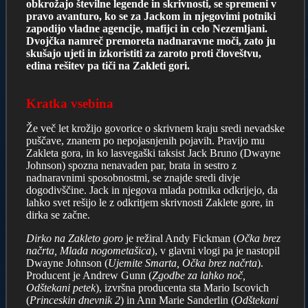
obkrožajo številne legende in skrivnosti, se spremeni v
pravo avanturo, ko se za Jackom in njegovimi potniki
zapodijo vladne agencije, mafijci in celo Nezemljani.
Dvojčka namreč premoreta nadnaravne moči, zato ju
skušajo ujeti in izkoristiti za zaroto proti človeštvu,
edina rešitev pa tiči na Zakleti gori.
Kratka vsebina
Že več let krožijo govorice o skrivnem kraju sredi nevadske
puščave, znanem po nepojasnjenih pojavih. Pravijo mu
Zakleta gora, in ko lasvegaški taksist Jack Bruno (Dwayne
Johnson) spozna nenavaden par, brata in sestro z
nadnaravnimi sposobnostmi, se znajde sredi divje
dogodivščine. Jack in njegova mlada potnika odkrijejo, da
lahko svet rešijo le z odkritjem skrivnosti Zaklete gore, in
dirka se začne.
Dirko na Zakleto goro
je režiral Andy Fickman (
Očka brez
načrta, Mlada nogometašica
), v glavni vlogi pa je nastopil
Dwayne Johnson (
Ujemite Smarta, Očka brez načrta
).
Producent je Andrew Gunn (
Zgodbe za lahko noč,
Odštekani petek
), izvršna producenta sta Mario Iscovich
(
Princeskin dnevnik 2
) in Ann Marie Sanderlin (
Odštekani