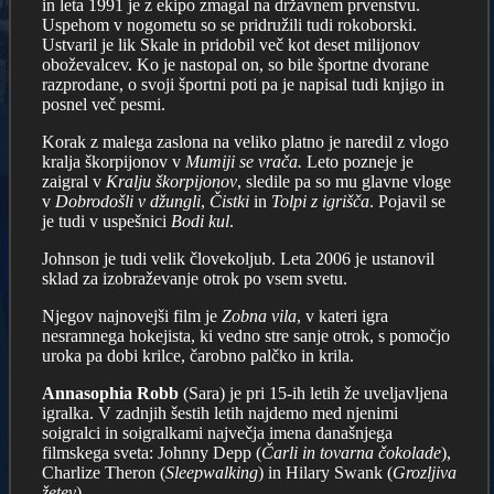
in leta 1991 je z ekipo zmagal na državnem prvenstvu.
Uspehom v nogometu so se pridružili tudi rokoborski.
Ustvaril je lik Skale in pridobil več kot deset milijonov
oboževalcev. Ko je nastopal on, so bile športne dvorane
razprodane, o svoji športni poti pa je napisal tudi knjigo in
posnel več pesmi.
Korak z malega zaslona na veliko platno je naredil z vlogo
kralja škorpijonov v
Mumiji se vrača.
Leto pozneje je
zaigral v
Kralju škorpijonov
, sledile pa so mu glavne vloge
v
Dobrodošli v džungli
,
Čistki
in
Tolpi z igrišča
. Pojavil se
je tudi v uspešnici
Bodi kul
.
Johnson je tudi velik človekoljub. Leta 2006 je ustanovil
sklad za izobraževanje otrok po vsem svetu.
Njegov najnovejši film je
Zobna vila
, v kateri igra
nesramnega hokejista, ki vedno stre sanje otrok, s pomočjo
uroka pa dobi krilce, čarobno palčko in krila.
Annasophia Robb
(Sara) je pri 15-ih letih že uveljavljena
igralka. V zadnjih šestih letih najdemo med njenimi
soigralci in soigralkami največja imena današnjega
filmskega sveta: Johnny Depp (
Čarli in tovarna čokolade
),
Charlize Theron (
Sleepwalking
) in Hilary Swank (
Grozljiva
žetev
).