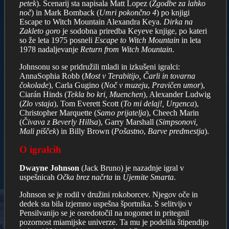
petek
). Scenarij sta napisala Matt Lopez (
Zgodbe za lahko
noč
) in Mark Bomback (
Umri pokončno 4
) po knjigi
Escape to Witch Mountain Alexandra Keya.
Dirka na
Zakleto goro
je sodobna priredba Keyeve knjige, po kateri
so že leta 1975 posneli
Escape to Witch Mountain
in leta
1978 nadaljevanje
Return from Witch Mountain
.
Johnsonu so se pridružili mladi in izkušeni igralci:
AnnaSophia Robb (
Most v Terabitijo, Čarli in tovarna
čokolade
), Carla Gugino (
Noč v muzeju
,
Pravičen umor
),
Ciarán Hinds (
Tekla bo kri, Muenchen
), Alexander Ludwig
(
Zlo vstaja
), Tom Everett Scott (
To mi delaj!, Urgenca
),
Christopher Marquette (
Samo prijatelja
), Cheech Marin
(
Čivava z Beverly Hillsa
), Garry Marshall (
Simpsonovi,
Mali pišček
) in Billy Brown (
Pošastno
,
Barve predmestja
).
O igralcih
Dwayne Johnson
(Jack Bruno) je nazadnje igral v
uspešnicah
Očka brez načrta
in
Ujemite Smarta
.
Johnson se je rodil v družini rokoborcev. Njegov oče in
dedek sta bila izjemno uspešna športnika. S selitvijo v
Pensilvanijo se je osredotočil na nogomet in pritegnil
pozornost miamijske univerze. Ta mu je podelila štipendijo