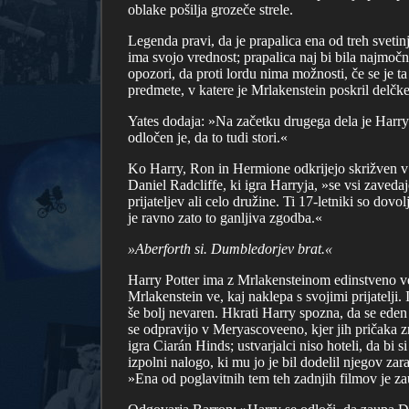
oblake pošilja grozeče strele.
Legenda pravi, da je prapalica ena od treh svetin
ima svojo vrednost; prapalica naj bi bila najmočne
opozori, da proti lordu nima možnosti, če se je t
predmete, v katere je Mrlakenstein poskril delčke
Yates dodaja: »Na začetku drugega dela je Harry ž
odločen je, da to tudi stori.«
Ko Harry, Ron in Hermione odkrijejo skrižven v b
Daniel Radcliffe, ki igra Harryja, »se vsi zaved
prijateljev ali celo družine. Ti 17-letniki so do
je ravno zato to ganljiva zgodba.«
»Aberforth si. Dumbledorjev brat.«
Harry Potter ima z Mrlakensteinom edinstveno ve
Mrlakenstein ve, kaj naklepa s svojimi prijatelji.
še bolj nevaren. Hkrati Harry spozna, da se eden 
se odpravijo v Meryascoveeno, kjer jih pričaka zn
igra Ciarán Hinds; ustvarjalci niso hoteli, da bi
izpolni nalogo, ki mu jo je bil dodelil njegov z
»Ena od poglavitnih tem teh zadnjih filmov je z