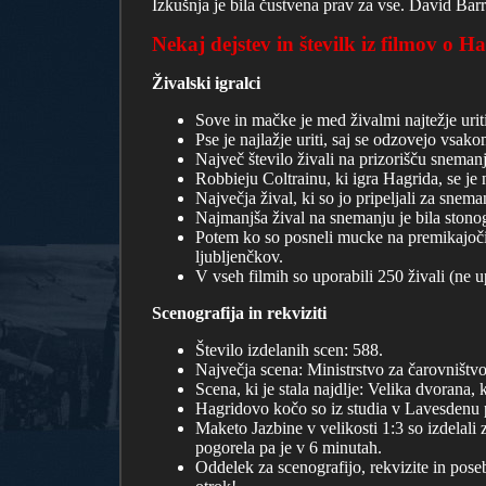
Izkušnja je bila čustvena prav za vse. David Barr
Nekaj dejstev in številk iz filmov o H
Živalski igralci
Sove in mačke je med živalmi najtežje uriti
Pse je najlažje uriti, saj se odzovejo vsakom
Največ število živali na prizorišču snemanj
Robbieju Coltrainu, ki igra Hagrida, se je 
Največja žival, ki so jo pripeljali za snema
Najmanjša žival na snemanju je bila stono
Potem ko so posneli mucke na premikajočih s
ljubljenčkov.
V vseh filmih so uporabili 250 živali (ne u
Scenografija in rekviziti
Število izdelanih scen: 588.
Največja scena: Ministrstvo za čarovništvo
Scena, ki je stala najdlje: Velika dvorana, 
Hagridovo kočo so iz studia v Lavesdenu p
Maketo Jazbine v velikosti 1:3 so izdelali z
pogorela pa je v 6 minutah.
Oddelek za scenografijo, rekvizite in pose