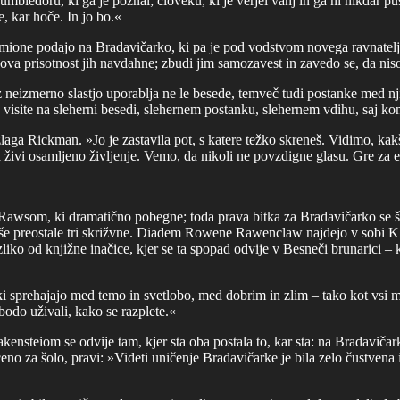
bledoru, ki ga je poznal; človeku, ki je verjel vanj in ga ni nikdar pu
e, kar hoče. In jo bo.«
mione podajo na Bradavičarko, ki pa je pod vodstvom novega ravnatelja 
va prisotnost jih navdahne; zbudi jim samozavest in zavedo se, da nis
eizmerno slastjo uporablja ne le besede, temveč tudi postanke med njim
a visite na sleherni besedi, slehernem postanku, slehernem vdihu, saj ko
aga Rickman. »Jo je zastavila pot, s katere težko skreneš. Vidimo, kak
 živi osamljeno življenje. Vemo, da nikoli ne povzdigne glasu. Gre za 
i z Rawsom, ki dramatično pobegne; toda prava bitka za Bradavičarko se 
še preostale tri skrižvne. Diadem Rowene Rawenclaw najdejo v sobi KŽ
zliko od knjižne inačice, kjer se ta spopad odvije v Besneči brunarici –
 liki sprehajajo med temo in svetlobo, med dobrim in zlim – tako kot v
i bodo uživali, kako se razplete.«
teiom se odvije tam, kjer sta oba postala to, kar sta: na Bradavičarki,
ceno za šolo, pravi: »Videti uničenje Bradavičarke je bila zelo čustven