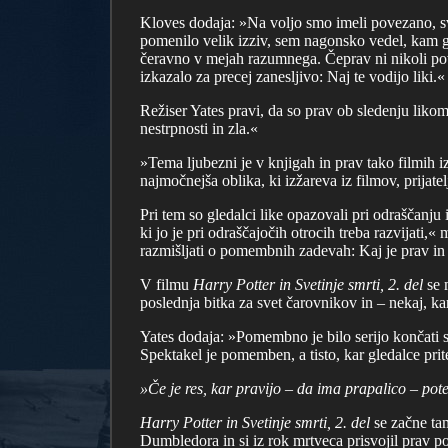
Kloves dodaja: »Na voljo smo imeli povezano, svež
pomenilo velik izziv, sem nagonsko vedel, kam g
čeravno v mejah razumnega. Čeprav ni nikoli pov
izkazalo za precej zanesljivo: Naj te vodijo liki.«
Režiser Yates pravi, da so prav ob sledenju likom 
nestrpnosti in zla.«
»Tema ljubezni je v knjigah in prav tako filmih
najmočnejša oblika, ki izžareva iz filmov, prijatel
Pri tem so gledalci like opazovali pri odraščanju i
ki jo je pri odraščajočih otrocih treba razvijati,
razmišljati o pomembnih zadevah: Kaj je prav in
V filmu
Harry Potter in Svetinje smrti, 2. del
se 
poslednja bitka za svet čarovnikov in – nekaj, k
Yates dodaja: »Pomembno je bilo serijo končati s
Spektakel je pomemben, a tisto, kar gledalce pr
»Če je res, kar pravijo – da ima prapalico – pote
Harry Potter in Svetinje smrti, 2. del
se začne tam
Dumbledora in si iz rok mrtveca prisvojil prav p