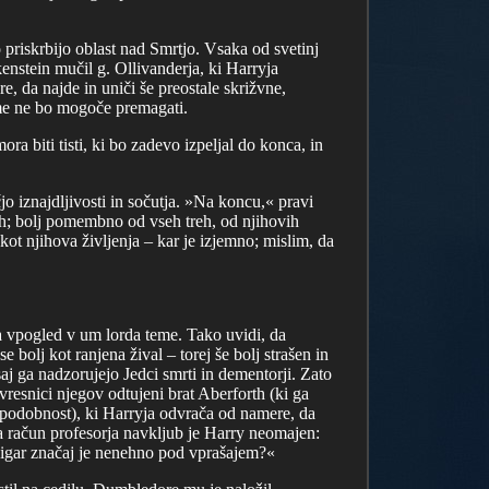
o priskrbijo oblast nad Smrtjo. Vsaka od svetinj
kenstein mučil g. Ollivanderja, ki Harryja
, da najde in uniči še preostale skrižvne,
teme ne bo mogoče premagati.
a biti tisti, ki bo zadevo izpeljal do konca, in
 iznajdljivosti in sočutja. »Na koncu,« pravi
jih; bolj pomembno od vseh treh, od njihovih
kot njihova življenja – kar je izjemno; mislim, da
a vpogled v um lorda teme. Tako uvidi, da
bolj kot ranjena žival – torej še bolj strašen in
aj ga nadzorujejo Jedci smrti in dementorji. Zato
vresnici njegov odtujeni brat Aberforth (ki ga
no podobnost), ki Harryja odvrača od namere, da
a račun profesorja navkljub je Harry neomajen:
čigar značaj je nenehno pod vprašajem?«