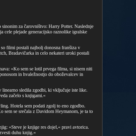
lo sinonim za čarovništvo: Harry Potter. Naslednje
nja cele plejade generacijsko raznolike igralske
so filmi postali najbolj donosna franšiza v
tch, Bradavičarka in celo nekateri uroki postali
nava: »Ko sem se lotil prvega filma, si nisem niti
im ponosom in hvaležnostjo do oboževalcev in
inearno sledila zgodbi, ki vključuje iste like.
veda začelo s knjigami.«
wling. Hotela sem podati zgolj to eno zgodbo.
 Ko sem se srečala z Davidom Heymanom, je ta to
g: »Steve je knjige res dojel,« pravi avtorica.
 zvesti duhu knjig.«