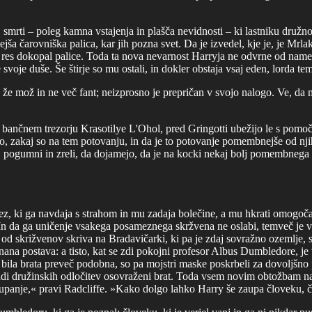
j smrti – poleg kamna vstajenja in plašča nevidnosti – ki lastniku družn
jša čarovniška palica, kar jih pozna svet. Da je izvedel, kje je, je Mrla
a res dokopal palice. Toda ta nova nevarnost Harryja ne odvrne od namere
 svoje duše. Še štirje so mu ostali, in dokler obstaja vsaj eden, lorda 
e mož in ne več fant; neizprosno je prepričan v svojo nalogo. Ve, da mor
ančnem trezorju Krasotilye L'Ohol, pred Gringotti ubežijo le s pomočjo
ajo, zakaj so na tem potovanju, in da je to potovanje pomembnejše od n
volj pogumni in zreli, da dojamejo, da je na kocki nekaj bolj pomembnega 
z, ki ga navdaja s strahom in mu zadaja bolečine, a mu hkrati omogoč
 In da ga uničenje vsakega posameznega skržvena ne oslabi, temveč je vse 
od skrižvenov skriva na Bradavičarki, ki pa je zdaj sovražno ozemlje, s
ana postava: a tisto, kat se zdi pokojni profesor Albus Dumbledore, je 
 si bila brata preveč podobna, so pa mojstri maske poskrbeli za dovoljš
aradi družinskih odločitev osovraženi brat. Toda vsem novim obtožbam n
aupanje,« pravi Radcliffe. »Kako dolgo lahko Harry še zaupa človeku, 