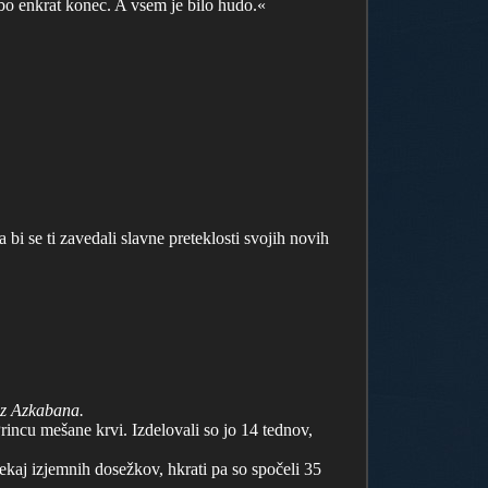
a bo enkrat konec. A vsem je bilo hudo.«
bi se ti zavedali slavne preteklosti svojih novih
iz Azkabana.
 Princu mešane krvi. Izdelovali so jo 14 tednov,
nekaj izjemnih dosežkov, hkrati pa so spočeli 35