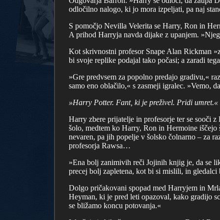
Odgovarja Barron: »Harry se odloči, da zaupa Dum
odločilno nalogo, ki jo mora izpeljati, pa naj stan
S pomočjo Nevilla Velerita se Harry, Ron in Her
A prihod Harryja navda dijake z upanjem. »Njego
Kot skrivnostni profesor Snape Alan Rickman »z n
bi svoje replike podajal tako počasi; a zaradi teg
»Gre predvsem za popolno predajo gradivu,« razl
samo eno oblačilo,« s zasmeji igralec. »Vemo, da
»Harry Potter. Fant, ki je preživel. Pridi umret.«
Harry zbere prijatelje in profesorje ter se sooč
šolo, medtem ko Harry, Ron in Hermoine iščejo 
nevaren, pa jih popelje v šolsko čolnarno – za ra
profesorja Rawsa…
»Ena bolj zanimivih reči Jojinih knjig je, da se
precej bolj zapletena, kot bi si mislili, in gledalc
Dolgo pričakovani spopad med Harryjem in Mrlakens
Heyman, ki je pred leti opazoval, kako gradijo s
se bližamo koncu potovanja.«