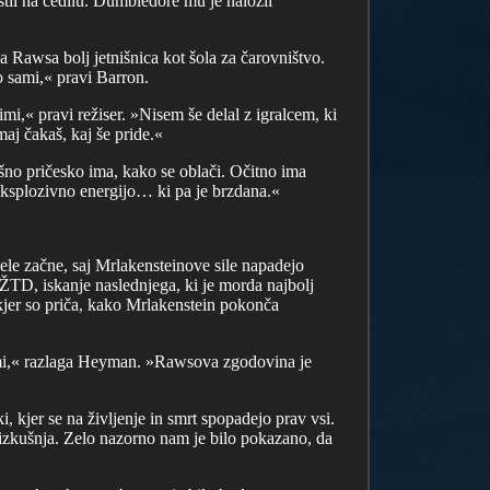
stil na cedilu. Dumbledore mu je naložil
Rawsa bolj jetnišnica kot šola za čarovništvo.
o sami,« pravi Barron.
i,« pravi režiser. »Nisem še delal z igralcem, ki
maj čakaš, kaj še pride.«
šno pričesko ima, kako se oblači. Očitno ima
eksplozivno energijo… ki pa je brzdana.«
šele začne, saj Mrlakensteinove sile napadejo
TD, iskanje naslednjega, ki je morda najbolj
 kjer so priča, kako Mrlakenstein pokonča
si mi,« razlaga Heyman. »Rawsova zgodovina je
 kjer se na življenje in smrt spopadejo prav vsi.
a izkušnja. Zelo nazorno nam je bilo pokazano, da