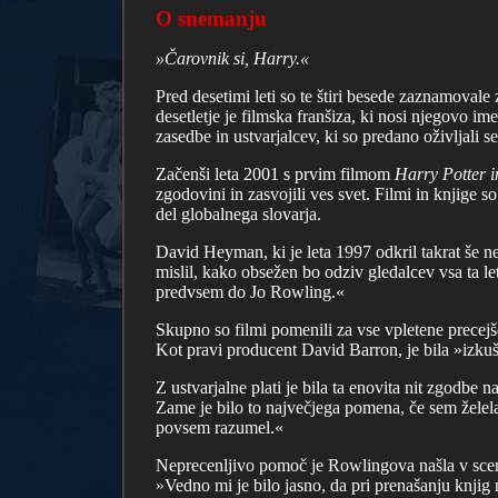
O snemanju
»Čarovnik si, Harry.«
Pred desetimi leti so te štiri besede zaznamovale
desetletje je filmska franšiza, ki nosi njegovo im
zasedbe in ustvarjalcev, ki so predano oživljali 
Začenši leta 2001 s prvim filmom
Harry Potter 
zgodovini in zasvojili ves svet. Filmi in knjige s
del globalnega slovarja.
David Heyman, ki je leta 1997 odkril takrat še neo
mislil, kako obsežen bo odziv gledalcev vsa ta l
predvsem do Jo Rowling.«
Skupno so filmi pomenili za vse vpletene precejše
Kot pravi producent David Barron, je bila »izkuš
Z ustvarjalne plati je bila ta enovita nit zgodb
Zame je bilo to največjega pomena, če sem želel
povsem razumel.«
Neprecenljivo pomoč je Rowlingova našla v scenari
»Vedno mi je bilo jasno, da pri prenašanju knjig n