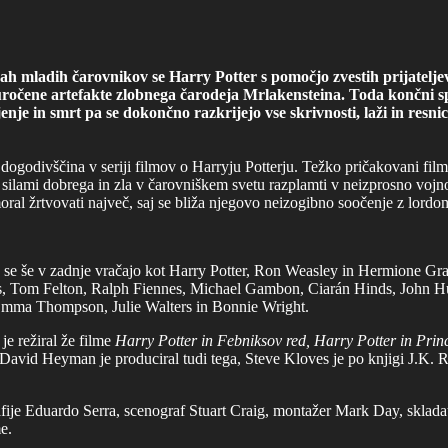
h mladih čarovnikov se Harry Potter s pomočjo zvestih prijatelj
e uročene artefakte zlobnega čarodeja Mrlakensteina. Toda končni
jenje in smrt pa se dokončno razkrijejo vse skrivnosti, laži in resni
 dogodivščina v seriji filmov o Harryju Potterju. Težko pričakovani fi
silami dobrega in zla v čarovniškem svetu razplamti v neizprosno vojno.
oral žrtvovati največ, saj se bliža njegovo neizogibno soočenje z lord
 se še v zadnje vračajo kot Harry Potter, Ron Weasley in Hermione Gra
, Tom Felton, Ralph Fiennes, Michael Gambon, Ciarán Hinds, John Hu
mma Thompson, Julie Walters in Bonnie Wright.
 je režiral že filme
Harry Potter in Febniksov red, Harry Potter in Prin
David Heyman je produciral tudi tega, Steve Kloves je po knjigi J.K. Ro
afije Eduardo Serra, scenograf Stuart Craig, montažer Mark Day, sklada
e.