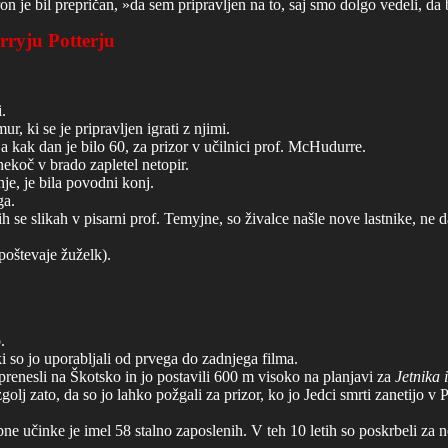
on je bil prepričan, »da sem pripravljen na to, saj smo dolgo vedeli, d
arryju Potterju
.
ur, ki se je pripravljen igrati z njimi.
a kak dan je bilo 60, za prizor v učilnici prof. McHudurre.
nekoč v brado zapletel netopir.
nje, je bila povodni konj.
ga.
e slikah v pisarni prof. Temyjne, so živalce našle nove lastnike, ne da 
poštevaje žuželk).
.
ki so jo uporabljali od prvega do zadnjega filma.
renesli na Škotsko in jo postavili 600 m visoko na planjavi za
Jetnika 
golj zato, da so jo lahko požgali za prizor, ko jo Jedci smrti zanetijo v
bne učinke je imel 58 stalno zaposlenih. V teh 10 letih so poskrbeli za 