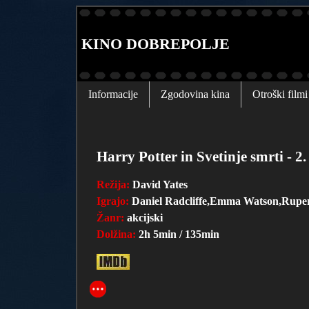
KINO DOBREPOLJE
Informacije
Zgodovina kina
Otroški filmi
Harry Potter in Svetinje smrti - 2.
Režija:
David Yates
Igrajo:
Daniel Radcliffe,Emma Watson,Ruper
Žanr:
akcijski
Dolžina:
2h 5min / 135min