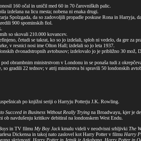
osil 160 očal in uničil med 60 in 70 čarovniških palic.
e bila izdelana na licu mesta; nobena ni enaka drugi.
zarja Spolzgada, da so zadovoljili propadle poskuse Rona in Harryja, da
edili 900 spominskih fiol.
k.
lmih so skovali 210.000 kovancev.
njeno, četudi se takrat, ko so jo izdelali, sploh ni vedelo, da gre za pr
e, v resnici nosi ime Olton Hall; izdelali so jo leta 1937.
donskih dvonadstropnih avtobusov; izdelovalo jo je približno 30 mož, D
e pod obrambnim ministrstvom v Londonu in se ponaša tudi z okrepčeval
so gradili 22 tednov; v atrij ministrstva bi spravili 50 londonskih avto
uspešnicah po knjižni seriji o Harryju Potterju J.K. Rowling.
to Succeed in Business Without Really Trying
na Broadwayu, kjer je de
rami ob navdušenju kritikov debitiral na londonskem West Endu.
Boys
in TV filmu
My Boy Jack
kmalu videli v neodvisni srhljivki
The W
arlesa Dickensa in takoj nato zaslovel kot Harry Potter v filmu
Harry P
rana skrivnosti, Harry Potter in Jetnik iz Azkabana, Harry Potter in O