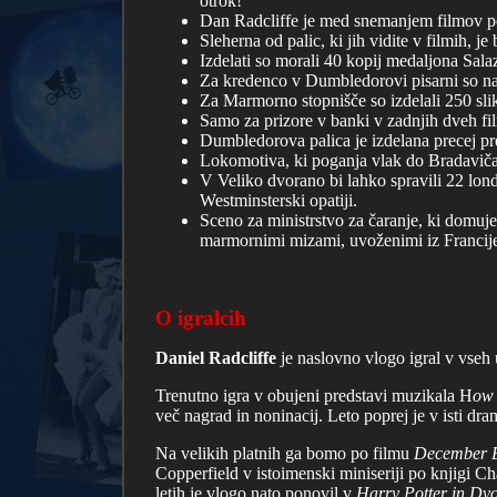
otrok!
Dan Radcliffe je med snemanjem filmov pon
Sleherna od palic, ki jih vidite v filmih, j
Izdelati so morali 40 kopij medaljona Sala
Za kredenco v Dumbledorovi pisarni so nar
Za Marmorno stopnišče so izdelali 250 sli
Samo za prizore v banki v zadnjih dveh fi
Dumbledorova palica je izdelana precej prefi
Lokomotiva, ki poganja vlak do Bradavičark
V Veliko dvorano bi lahko spravili 22 lon
Westminsterski opatiji.
Sceno za ministrstvo za čaranje, ki domuj
marmornimi mizami, uvoženimi iz Francije, 
O igralcih
Daniel Radcliffe
je naslovno vlogo igral v vseh 
Trenutno igra v obujeni predstavi muzikala H
ow 
več nagrad in noninacij. Leto poprej je v isti d
Na velikih platnih ga bomo po filmu
December 
Copperfield v istoimenski miniseriji po knjigi Ch
letih je vlogo nato ponovil v
Harry Potter in Dvo