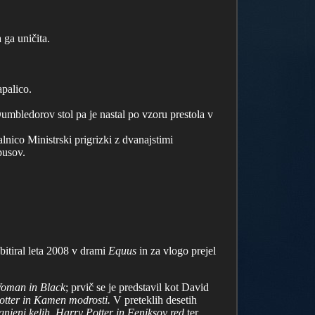
 ga uničita.
apalico.
umbledorov stol pa je nastal po vzoru prestola v
nico Ministrski prigrizki z dvanajstimi
busov.
bitiral leta 2008 v drami
Equus
in za vlogo prejel
oman in Black
; prvič se je predstavil kot David
otter in Kamen modrosti.
V preteklih desetih
gnjeni kelih, Harry Potter in Feniksov red
ter