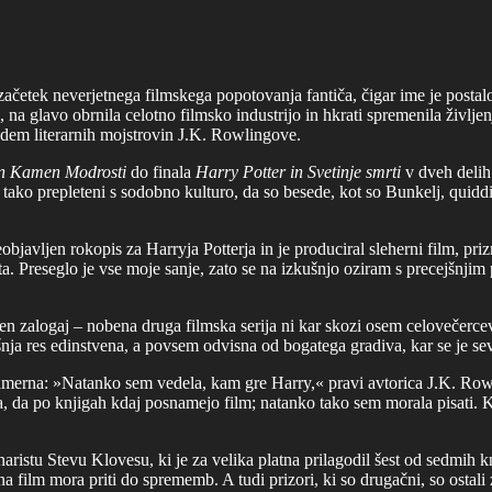
 začetek neverjetnega filmskega popotovanja fantiča, čigar ime je posta
e, na glavo obrnila celotno filmsko industrijo in hkrati spremenila življe
sedem literarnih mojstrovin J.K. Rowlingove.
in Kamen Modrosti
do finala
Harry Potter in Svetinje smrti
v dveh delih 
o tako prepleteni s sodobno kulturo, da so besede, kot so Bunkelj, quiddi
bjavljen rokopis za Harryja Potterja in je produciral sleherni film, priz
eta. Preseglo je vse moje sanje, zato se na izkušnjo oziram s precejšnj
n zalogaj – nobena druga filmska serija ni kar skozi osem celovečercev l
nja res edinstvena, a povsem odvisna od bogatega gradiva, kar se je se
e namerna: »Natanko sem vedela, kam gre Harry,« pravi avtorica J.K. Ro
a, da po knjigah kdaj posnamejo film; natanko tako sem morala pisati.
stu Stevu Klovesu, ki je za velika platna prilagodil šest od sedmih knji
a film mora priti do sprememb. A tudi prizori, ki so drugačni, so ostali