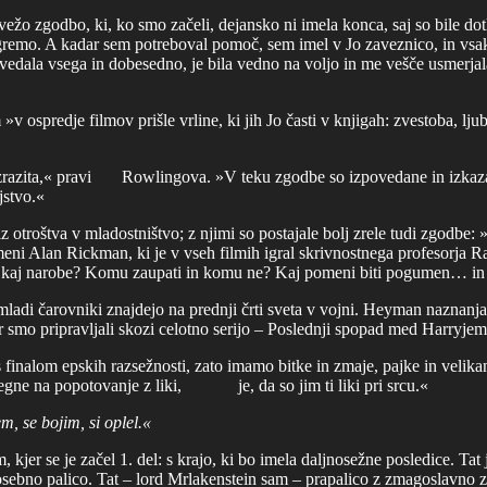
o zgodbo, ki, ko smo začeli, dejansko ni imela konca, saj so bile dotle
remo. A kadar sem potreboval pomoč, sem imel v Jo zaveznico, in vsak n
edala vsega in dobesedno, je bila vedno na voljo in me vešče usmerjal
»v ospredje filmov prišle vrline, ki jih Jo časti v knjigah: zvestoba, lju
 izrazita,« pravi Rowlingova. »V teku zgodbe so izpovedane in izkazan
jstvo.«
z otroštva v mladostništvo; z njimi so postajale bolj zrele tudi zgodbe: »
« meni Alan Rickman, ki je v vseh filmih igral skrivnostnega profesorja Ra
 kaj narobe? Komu zaupati in komu ne? Kaj pomeni biti pogumen… in ka
mladi čarovniki znajdejo na prednji črti sveta v vojni. Heyman naznanja
ar smo pripravljali skozi celotno serijo – Poslednji spopad med Harryj
 finalom epskih razsežnosti, zato imamo bitke in zmaje, pajke in velika
itegne na popotovanje z liki, je, da so jim ti liki pri srcu.«
m, se bojim, si oplel.«
, kjer se je začel 1. del: s krajo, ki bo imela daljnosežne posledice. Ta
osebno palico. Tat – lord Mrlakenstein sam – prapalico z zmagoslavno z