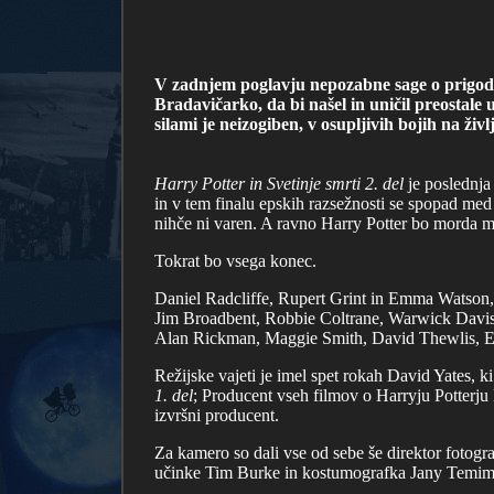
V zadnjem poglavju nepozabne sage o prigoda
Bradavičarko, da bi našel in uničil preostal
silami je neizogiben, v osupljivih bojih na živl
Harry Potter in Svetinje smrti 2. del
je poslednja
in v tem finalu epskih razsežnosti se spopad med 
nihče ni varen. A ravno Harry Potter bo morda m
Tokrat bo vsega konec.
Daniel Radcliffe, Rupert Grint in Emma Watson,
Jim Broadbent, Robbie Coltrane, Warwick Davis
Alan Rickman, Maggie Smith, David Thewlis, E
Režijske vajeti je imel spet rokah David Yates, ki
1. del
; Producent vseh filmov o Harryju Potterju 
izvršni producent.
Za kamero so dali vse od sebe še direktor fotogr
učinke Tim Burke in kostumografka Jany Temim