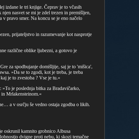
j izdane le tri knjige. Čeprav je to včasih
jen nasvet se mi je zdel trezen in premišljen,
a v pravo smer. Na koncu se je eno načelo
bezen, prijateljstvo in razumevanje kot nasprotje
e različne oblike ljubezni, a gotovo je
Gre za spodbujanje domišljije, saj je to 'mišica',
wsa. »Da se to zgodi, kot je treba, je treba
j je to zvestoba ? Vse je tu.«
: »To je poslednja bitka za Bradavičarko,
em in Mrlakensteinom.«
ne… a v osrčju še vedno ostaja zgodba o likih.
t je oskrunil kamnito grobnico Albusa
lobnostjo dvigne proti nebu, ki skozi temačne