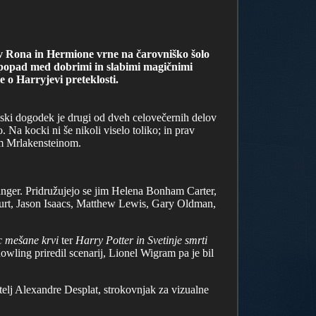
ev Rona in Hermione vrne na čarovniško šolo
 spopad med dobrimi in slabimi magičnimi
ce o Harryjevi preteklosti.
lmski dogodek je drugi od dveh celovečernih delov
 Na kocki ni še nikoli viselo toliko; in prav
om Mrlakensteinom.
nger. Pridružujejo se jim Helena Bonham Carter,
rt, Jason Isaacs, Matthew Lewis, Gary Oldman,
c mešane krvi
ter
Harry Potter in Svetinje smrti
wling priredil scenarij, Lionel Wigram pa je bil
telj Alexandre Desplat, strokovnjak za vizualne