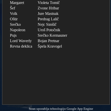
Margaret
Violeta Tomič
Šef
Zvone Hribar
Volk
Jure Mastnak
Oštir
Predrag Lalič
Srečko
Nejc Simšič
Napoleon
Uroš Potočnik
Pujs
Srečko Kermauner
Lord Waverly
Bojan Pretnar
Revna deklica
Špela Kravogel
Stran uporablja tehnologijo Google App Engine