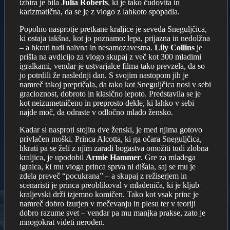
izbira je bila
Julia Roberts
, ki je tako čudovita in
karizmatična, da se je z vlogo z lahkoto spopadla.
Popolno nasprotje pretkane kraljice je seveda Sneguljčica,
ki ostaja takšna, kot jo poznamo: lepa, prijazna in nedolžna
– a hkrati tudi naivna in nesamozavestna.
Lily Collins
je
prišla na avdicijo za vlogo skupaj z več kot 300 mladimi
igralkami, vendar je ustvarjalce filma tako prevzela, da so
jo potrdili že naslednji dan. S svojim nastopom jih je
namreč takoj prepričala, da tako kot Sneguljčica nosi v sebi
gracioznost, dobroto in klasično lepoto. Predstavila se je
kot neizumetničeno in preprosto dekle, ki lahko v sebi
najde moč, da odraste v odločno mlado žensko.
Kadar si nasproti stojita dve ženski, je med njima gotovo
privlačen moški. Princa Alcotta, ki ga očara Sneguljčica,
hkrati pa se želi z njim zaradi bogastva omožiti tudi zlobna
kraljica, je upodobil
Armie Hammer
. Gre za mladega
igralca, ki mu vloga princa sprva ni dišala, saj se mu je
zdela preveč “pocukrana” – a skupaj z režiserjem in
scenaristi je princa preoblikoval v mladeniča, ki je kljub
kraljevski drži izjemno komičen. Tako kot vsak princ je
namreč dobro izurjen v mečevanju in plesu ter v teoriji
dobro razume svet – vendar pa mu manjka prakse, zato je
mnogokrat videti neroden.