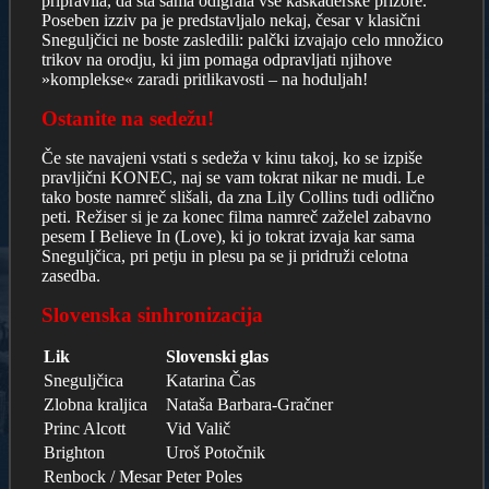
pripravila, da sta sama odigrala vse kaskaderske prizore.
Poseben izziv pa je predstavljalo nekaj, česar v klasični
Sneguljčici ne boste zasledili: palčki izvajajo celo množico
trikov na orodju, ki jim pomaga odpravljati njihove
»komplekse« zaradi pritlikavosti – na hoduljah!
Ostanite na sedežu!
Če ste navajeni vstati s sedeža v kinu takoj, ko se izpiše
pravljični KONEC, naj se vam tokrat nikar ne mudi. Le
tako boste namreč slišali, da zna Lily Collins tudi odlično
peti. Režiser si je za konec filma namreč zaželel zabavno
pesem I Believe In (Love), ki jo tokrat izvaja kar sama
Sneguljčica, pri petju in plesu pa se ji pridruži celotna
zasedba.
Slovenska sinhronizacija
Lik
Slovenski glas
Sneguljčica
Katarina Čas
Zlobna kraljica
Nataša Barbara-Gračner
Princ Alcott
Vid Valič
Brighton
Uroš Potočnik
Renbock / Mesar
Peter Poles