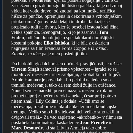
potekalo v Montrealu, kjer so posneli dogajanje v zimsko
zasneženem gozdu in zgradili hišico palčkov, ki je od zunaj
videti kot votlo drevo, od znotraj pa kot moška različica
hišice za punčke, opremljena in dekorirana z vzhodnjaškim
priokusom. Zgodovinski detajli in drobci fantazije se
prepletajo tudi na dvoru, kjer še posebej izstopa kraljičina
velika spalnica. Scenografijo, ki jo je zasnoval
Tom
Foden
, odlično dopolnjujejo spektakularni domišljijski
kostumi pokojne
Eiko Ishioka
, ki je bila z oskarjem
nagrajena za film Francisa Forda Coppole
Drakula
,
Zrcalce, zrcalce
pa je njen poslednji film.
Da bi dobili gledalci pristen občutek pravljičnosti, je režiser
Tarsem Singh
zahteval pristno vpletenost – igralci so se
morali več mesecev uriti v sabljanju, akrobatiki in hitri ježi.
Armie Hammer je povedal: »Po pet dni na teden smo
trenirali mečevanje, tako da sem dobil žulje in otiščance.
Naučil sem se narediti premet nazaj z mečem v roki in
premet naprej z mečem v roki – nekaj, česar prej gotovo
nisem znal.« Lily Collins je dodala: »Učili smo se
mečevanja, rokoborbe in akrobatike ter imeli kondicijske
treninge. Veliko smo bili v telovadnici, veliko smo tekli in
dvigovali uteži.« Za vso zapleteno »akrobatiko« v filmu sta
poskrbela koordinatorja kaskaderjev
Jean Frenette
in
Marc Desourdy
, ki sta Lily in Armieja tako dobro