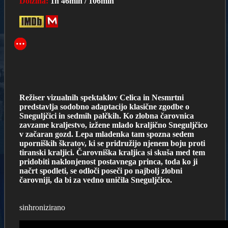
Dolžina:
1h 46min / 106min
Režiser vizualnih spektaklov Celica in Nesmrtni
predstavlja sodobno adaptacijo klasične zgodbe o
Sneguljčici in sedmih palčkih. Ko zlobna čarovnica
zavzame kraljestvo, izžene mlado kraljično Sneguljčico
v začaran gozd. Lepa mladenka tam spozna sedem
uporniških škratov, ki se pridružijo njenem boju proti
tiranski kraljici. Čarovniška kraljica si skuša med tem
pridobiti naklonjenost postavnega princa, toda ko ji
načrt spodleti, se odloči poseči po najbolj zlobni
čarovniji, da bi za vedno uničila Sneguljčico.
sinhronizirano