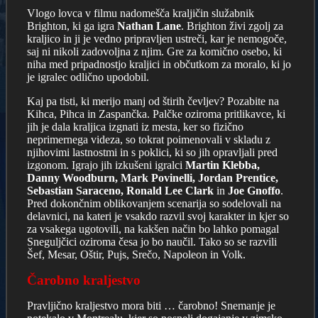
Vlogo lovca v filmu nadomešča kraljičin služabnik
Brighton, ki ga igra
Nathan Lane
. Brighton živi zgolj za
kraljico in ji je vedno pripravljen ustreči, kar je nemogoče,
saj ni nikoli zadovoljna z njim. Gre za komično osebo, ki
niha med pripadnostjo kraljici in občutkom za moralo, ki jo
je igralec odlično upodobil.
Kaj pa tisti, ki merijo manj od štirih čevljev? Pozabite na
Kihca, Pihca in Zaspančka. Palčke oziroma pritlikavce, ki
jih je dala kraljica izgnati iz mesta, ker so fizično
neprimernega videza, so tokrat poimenovali v skladu z
njihovimi lastnostmi in s poklici, ki so jih opravljali pred
izgonom. Igrajo jih izkušeni igralci
Martin Klebba,
Danny Woodburn, Mark Povinelli, Jordan Prentice,
Sebastian Saraceno, Ronald Lee Clark
in
Joe Gnoffo
.
Pred dokončnim oblikovanjem scenarija so sodelovali na
delavnici, na kateri je vsakdo razvil svoj karakter in kjer so
za vsakega ugotovili, na kakšen način bo lahko pomagal
Sneguljčici oziroma česa jo bo naučil. Tako so se razvili
Šef, Mesar, Oštir, Pujs, Srečo, Napoleon in Volk.
Čarobno kraljestvo
Pravljično kraljestvo mora biti … čarobno! Snemanje je