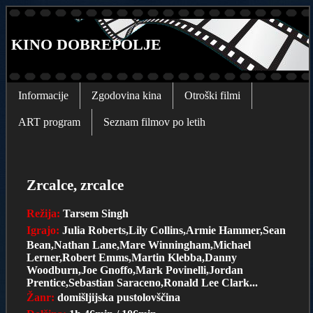
KINO DOBREPOLJE
Informacije
Zgodovina kina
Otroški filmi
ART program
Seznam filmov po letih
Zrcalce, zrcalce
Režija:
Tarsem Singh
Igrajo:
Julia Roberts,Lily Collins,Armie Hammer,Sean
Bean,Nathan Lane,Mare Winningham,Michael
Lerner,Robert Emms,Martin Klebba,Danny
Woodburn,Joe Gnoffo,Mark Povinelli,Jordan
Prentice,Sebastian Saraceno,Ronald Lee Clark...
Žanr:
domišljijska pustolovščina