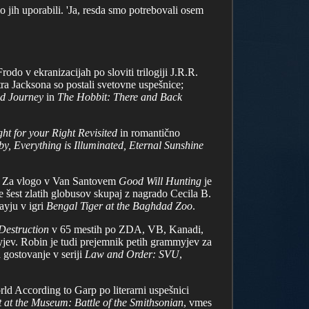
 jih uporabili. 'Ja, resda smo potrebovali osem
Frodo v ekranizacijah po sloviti trilogiji J.R.R.
tra Jacksona so postali svetovne uspešnice;
d Journey
in
The Hobbit: There and Back
ht for your Right Revisited
in romantično
, Everything is Illuminated, Eternal Sunshine
u. Za vlogo v Van Santovem
Good Will Hunting
je
 je šest zlatih globusov skupaj z nagrado Cecila B.
ayju v igri
Bengal Tiger at the Baghdad Zoo
.
Destruction
v 65 mestih po ZDA, VB, Kanadi,
mmyjev. Robin je tudi prejemnik petih grammyjev za
 gostovanje v seriji
Law and Order: SVU
,
ld According to Garp po literarni uspešnici
 at the Museum: Battle of the Smithsonian
, vmes