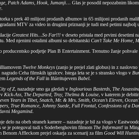
cage, Patch Adams, Hook, Jumanji
… Glas je posodil nepozabnim likom
e
.
orka s prek 40 milijoni prodanih albumov in 65 milijoni prodanih malih p
nagradami MTV za video in drugimi priznanji je tudi med petimi najbolj 
lacije
Greatest Hits…So Far!!!
v deseto pristala med prvimi desetimi n
tu. Med njenimi ostalimi albumi so debitantski
Can't Take Me Home, Mi
no producentsko podjetje Plan B Entertainment. Trenutno žanje pohvale
 Gilliamovem
Twelve Monkeys
(zanjo je prejel zlati globus) in z naslovn
s in nagrado Ceha filmskih igralcev. Istega leta se je s stransko vlogo v
Bur
ovem
Legends of the Fall
in Iñárritujevem
Babel
.
ity of Z
, nazadnje smo ga gledali v
Inglourious Basterds, The Assassin
e v
Kick-Ass, The Departed, Troy, Thelma & Louise
, v katerem je debiti
Seven Years in Tibet, Snatch, Mr. & Mrs. Smith, Ocean’s Eleven, Ocea
epers, True Romance, Johnny Suede, Full Frontal, Confessions of a D
davni
Megamind
.
 svoje delo na obeh straneh kamere – nazadnje je bil za vlogo v Eastwo
us se je potegoval tudi s Soderberghovim filmom
The Informant!
in Min
jem Benom Affleckom prejel oskarja za scenarij za film
Good Will Huntin