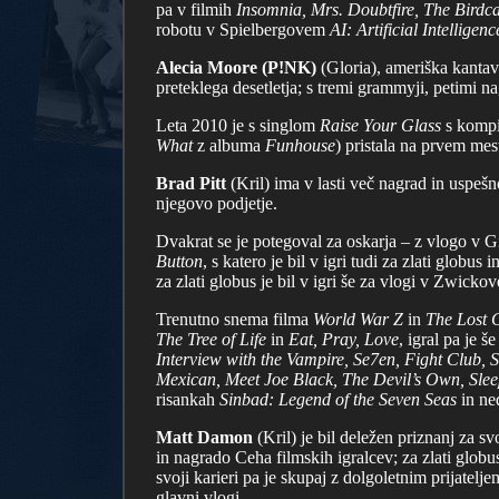
pa v filmih
Insomnia, Mrs. Doubtfire, The Bird
robotu v Spielbergovem
AI: Artificial Intelligenc
Alecia Moore (P!NK)
(Gloria), ameriška kantavt
preteklega desetletja; s tremi grammyji, petimi 
Leta 2010 je s singlom
Raise Your Glass
s kompi
What
z albuma
Funhouse
) pristala na prvem mes
Brad Pitt
(Kril) ima v lasti več nagrad in uspeš
njegovo podjetje.
Dvakrat se je potegoval za oskarja – z vlogo v
Button
, s katero je bil v igri tudi za zlati globu
za zlati globus je bil v igri še za vlogi v Zwick
Trenutno snema filma
World War Z
in
The Lost C
The Tree of Life
in
Eat, Pray, Love
, igral pa je š
Interview with the Vampire, Se7en, Fight Club, 
Mexican, Meet Joe Black, The Devil’s Own, Sle
risankah
Sinbad: Legend of the Seven Seas
in ne
Matt Damon
(Kril) je bil deležen priznanj za
in nagrado Ceha filmskih igralcev; za zlati glob
svoji karieri pa je skupaj z dolgoletnim prijatel
glavni vlogi.