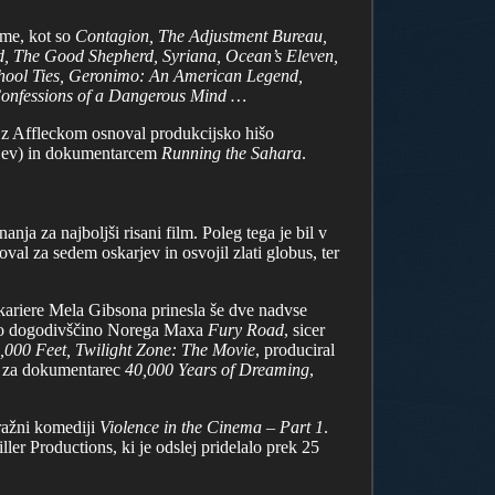
me, kot so
Contagion, The Adjustment Bureau,
d, The Good Shepherd, Syriana, Ocean’s Eleven,
hool Ties, Geronimo: An American Legend,
Confessions of a Dangerous Mind …
z Affleckom osnoval produkcijsko hišo
arjev) in dokumentarcem
Running the Sahara
.
nja za najboljši risani film. Poleg tega je bil v
goval za sedem oskarjev in osvojil zlati globus, ter
g kariere Mela Gibsona prinesla še dve nadvse
novo dogodivščino Norega Maxa
Fury Road
, sicer
0,000 Feet, Twilight Zone: The Movie
, produciral
kst za dokumentarec
40,000 Years of Dreaming
,
ražni komediji
Violence in the Cinema – Part 1
.
ler Productions, ki je odslej pridelalo prek 25