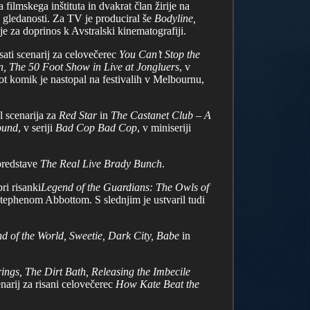
filmskega inštituta in dvakrat član žirije na
de gledanosti. Za TV je produciral še
Bodyline,
e za doprinos k Avstralski kinematografiji.
sati scenarij za celovečerec
You Can’t Stop the
n, The 50 Foot Show in Live at Jongluers
, v
 Kot komik je nastopal na festivalih v Melbournu,
al scenarija za
Red Star
in
The Castanet Club – A
ound
, v seriji
Bad Cop Bad Cop
, v miniseriji
predstave
The Real Live Brady Bunch
.
ri risanki
Legend of the Guardians: The Owls of
 Stephenom Abbottom. S slednjim je ustvaril tudi
nd of the World, Sweetie, Dark City, Babe
in
ings, The Dirt Bath, Releasing the Imbecile
enarij za risani celovečerec
How Kate Beat the