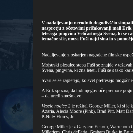
V nadaljevanju nerodnih dogodivščin simpatič
nasprotju z očetovimi pričakovanji mali Erik
letečega pingvina Veličastnega Svena, ki se r
temačne sile, mora Fuši najti sina in s pomočjo
Nadaljevanje z oskarjem nagrajene filmske uspe
Mojstrski plesalec stepa Fuši se znajde v težava
Svena, pingvina, ki zna leteti. Fuši se s tako k
Svari se še zapletejo, ko svet pretresejo mogočn
A Erik spozna, da tudi njegov oče premore pogum
– da uredi zmešnjavo.
Vesele nogice 2
je režiral George Miller, ki si je 
Azaria, Alecia Moore (Pink), Brad Pitt, Matt 
P-Nut« Flores, Jr.
George Miller je z Garyjem Eckom, Warrenom Co
Millerjem. Chris deFaria, Graham Burke in Bruce