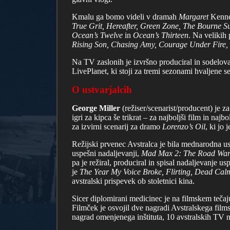
Kmalu ga bomo videli v dramah
Margaret
Kenne
True Grit, Hereafter, Green Zone, The Bourne 
Ocean’s Twelve
in
Ocean’s Thirteen
. Na velikih 
Rising Son, Chasing Amy, Courage Under Fire,
Na TV zaslonih je izvršno produciral in sodelov
LivePlanet, ki stoji za tremi sezonami hvaljene s
O ustvarjalcih
George Miller
(režiser/scenarist/producent) je 
igri za kipca še trikrat – za najboljši film in najb
za izvirni scenarij za dramo
Lorenzo’s Oil
, ki jo 
Režijski prvenec Avstralca je bila mednarodna u
uspešni nadaljevanji,
Mad Max 2: The Road War
pa je režiral, produciral in spisal nadaljevanje u
je
The Year My Voice Broke, Flirting, Dead Cal
avstralski prispevek ob stoletnici kina.
Sicer diplomirani medicinec je na filmskem teča
Filmček je osvojil dve nagradi Avstralskega films
nagrad omenjenega inštituta, 10 avstralskih TV n