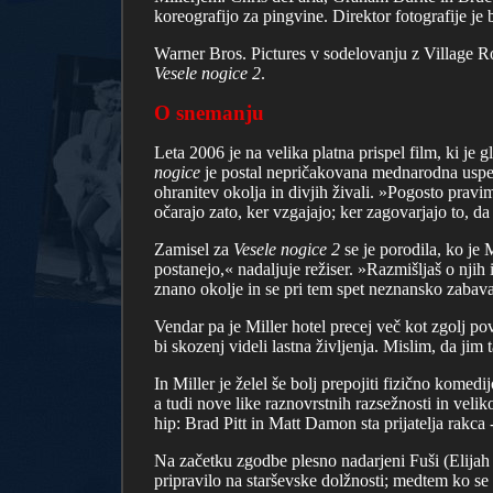
koreografijo za pingvine. Direktor fotografije j
Warner Bros. Pictures v sodelovanju z Village Ro
Vesele nogice 2
.
O snemanju
Leta 2006 je na velika platna prispel film, ki je
nogice
je postal nepričakovana mednarodna uspešnic
ohranitev okolja in divjih živali. »Pogosto pravi
očarajo zato, ker vzgajajo; ker zagovarjajo to, da
Zamisel za
Vesele nogice 2
se je porodila, ko je 
postanejo,« nadaljuje režiser. »Razmišljaš o nji
znano okolje in se pri tem spet neznansko zabava
Vendar pa je Miller hotel precej več kot zgolj pov
bi skozenj videli lastna življenja. Mislim, da jim
In Miller je želel še bolj prepojiti fizično komedi
a tudi nove like raznovrstnih razsežnosti in veli
hip: Brad Pitt in Matt Damon sta prijatelja rakca -
Na začetku zgodbe plesno nadarjeni Fuši (Elijah
pripravilo na starševske dolžnosti; medtem ko se 