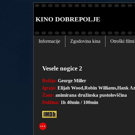
KINO DOBREPOLJE
Informacije
Zgodovina kina
Otroški filmi
Vesele nogice 2
Režija:
George Miller
Igrajo:
Elijah Wood,Robin Williams,Hank Az
Žanr:
animirana družinska pustolovščina
Dolžina:
1h 40min / 100min