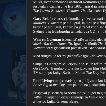
Miller, sicer pomembna osebnost avstralskega film
festivalu v Cannesu, je leta 1982 napisal in režir
The Cowra Breakout, Vietnam, The Dirtwater D
Gary Eck
(scenarist) je komik, igralec, scenaris
Murders
, v katerem je tudi igral, in igral je v
Boy
katerih je tudi igral, kariero pa je začel kot pis
Sydneyju in Edinburghu ter izdal dva CD-ja –
T
Warren Coleman
(scenarist) piše za film, gleda
Movie You Can Dance To
. Igral je v filmih
The M
Vietnam
ter v gledaliških predstavah
The School 
Med drugimi je režiral gledališke igre
The Veneti
Skupaj z Georgom Millerjem je spisal in režiral
Ga’Hoole
. Trenutno pripravlja lutkovni film
Mut
TV serijo po knjigi Barbare Moran
The Day We 
Paul Livingston
(scenarist) je najbolj znan kot 
Babe: Pig in the City
, igra pa tudi na gledaliških
Prispeval je scenarij za osem radijskih iger in g
Within
in knjižno verzijo scenarija za
Vesele nogi
Blues
po knjigi Graema Basea.