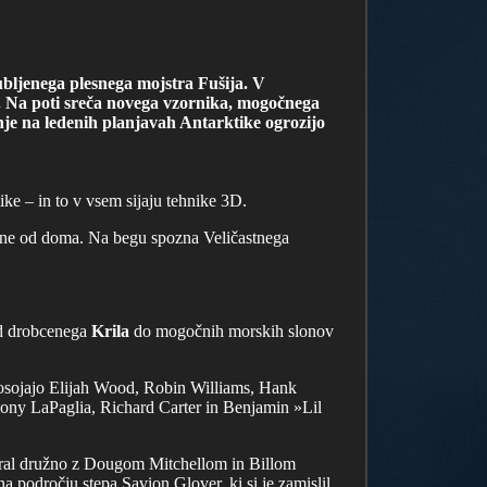
bljenega plesnega mojstra Fušija. V
a. Na poti sreča novega vzornika, mogočnega
enje na ledenih planjavah Antarktike ogrozijo
ike – in to v vsem sijaju tehnike 3D.
egne od doma. Na begu spozna Veličastnega
od drobcenega
Krila
do mogočnih morskih slonov
posojajo Elijah Wood, Robin Williams, Hank
ny LaPaglia, Richard Carter in Benjamin »Lil
iral družno z Dougom Mitchellom in Billom
 področju stepa Savion Glover, ki si je zamislil