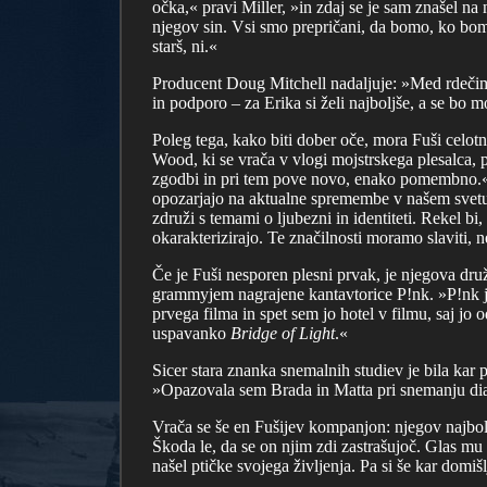
očka,« pravi Miller, »in zdaj se je sam znašel n
njegov sin. Vsi smo prepričani, da bomo, ko bomo 
starš, ni.«
Producent Doug Mitchell nadaljuje: »Med rdečimi 
in podporo – za Erika si želi najboljše, a se bo m
Poleg tega, kako biti dober oče, mora Fuši celotn
Wood, ki se vrača v vlogi mojstrskega plesalca, pr
zgodbi in pri tem pove novo, enako pomembno.« Ig
opozarjajo na aktualne spremembe v našem svetu, 
združi s temami o ljubezni in identiteti. Rekel bi
okarakterizirajo. Te značilnosti moramo slaviti, n
Če je Fuši nesporen plesni prvak, je njegova druž
grammyjem nagrajene kantavtorice P!nk. »P!nk je 
prvega filma in spet sem jo hotel v filmu, saj jo 
uspavanko
Bridge of Light
.«
Sicer stara znanka snemalnih studiev je bila kar p
»Opazovala sem Brada in Matta pri snemanju dialo
Vrača se še en Fušijev kompanjon: njegov najboljš
Škoda le, da se on njim zdi zastrašujoč. Glas m
našel ptičke svojega življenja. Pa si še kar domiš