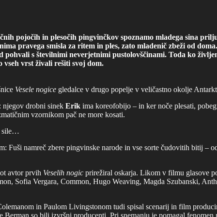
nih pojočih in plesočih pingvinčkov spoznamo mladega sina prilju
 nima pravega smisla za ritem in ples, zato mladenič zbeži od dom
ad pohvali s številnimi neverjetnimi pustolovščinami. Toda ko življ
 vseh vrst živali rešiti svoj dom.
šnice
Vesele nogice
gledalce v drugo popelje v veličastno okolje Antarkt
h: njegov drobni sinek
Erik
ima koreofobijo – in ker noče plesati, pob
arizmatičnim vzornikom pač ne more kosati.
e sile…
: Fuši namreč zbere pingvinske narode in vse sorte čudovitih bitij – 
kot avtor prvih
Veselih nogic
prirežiral oskarja. Likom v filmu glasove 
Damon, Sofia Vergara, Common, Hugo Weaving, Magda Szubanski, Antho
lemanom in Paulom Livingstonom tudi spisal scenarij in film produc
 Berman so bili izvršni producenti. Pri snemanju je pomagal fenomen na