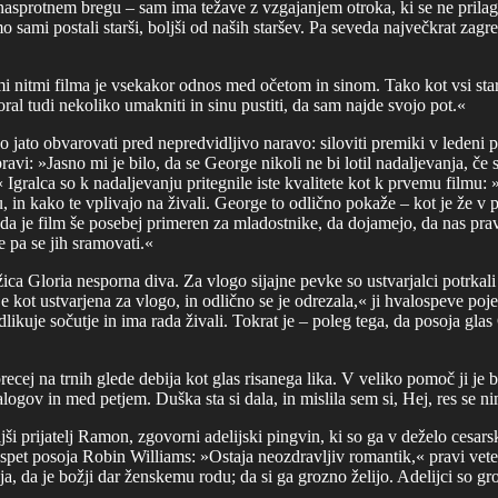
a nasprotnem bregu – sam ima težave z vzgajanjem otroka, ki se ne pril
sami postali starši, boljši od naših staršev. Pa seveda največkrat zagre
nitmi filma je vsekakor odnos med očetom in sinom. Tako kot vsi starši
oral tudi nekoliko umakniti in sinu pustiti, da sam najde svojo pot.«
o jato obvarovati pred nepredvidljivo naravo: siloviti premiki v ledeni 
avi: »Jasno mi je bilo, da se George nikoli ne bi lotil nadaljevanja, če 
ralca so k nadaljevanju pritegnile iste kvalitete kot k prvemu filmu: 
in kako te vplivajo na živali. George to odlično pokaže – kot je že v 
, da je film še posebej primeren za mladostnike, da dojamejo, da nas prav 
e pa se jih sramovati.«
ica Gloria nesporna diva. Za vlogo sijajne pevke so ustvarjalci potrkal
kot ustvarjena za vlogo, in odlično se je odrezala,« ji hvalospeve poje
odlikuje sočutje in ima rada živali. Tokrat je – poleg tega, da posoja g
recej na trnih glede debija kot glas risanega lika. V veliko pomoč ji je b
gov in med petjem. Duška sta si dala, in mislila sem si, Hej, res se n
i prijatelj Ramon, zgovorni adelijski pingvin, ki so ga v deželo cesars
u spet posoja Robin Williams: »Ostaja neozdravljiv romantik,« pravi ve
lja, da je božji dar ženskemu rodu; da si ga grozno želijo. Adelijci so gro