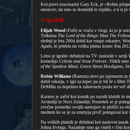
Kot pravi soscenarist Gary Eck, je »Robin prispe
mesecev, da smo se domislili te replike, a ti si j
O igralcih
Elijah Wood
(Fuši) se vrača v vlogi, ki jo je us
Tolkiena
The Lord of the Rings
: filmi
The Fellow
slednji je leta 2004 dobil kar enajst oskarjev, W
Again
, ki prideta na velika platna konec leta 201
Letos je igralec debitiral na TV zaslonih v seriji
komedijo
Celeste and Jesse Forever
. Videli smo
of the Spotless Mind, Green Street Hooligans, S
Robin Williams
(Ramon) slovi po izjemnem in n
dobil oskarja, v igri za kipec pa je bil še s filmi
T
DeMilla za doprinos k zabavnem poslu ter več dr
Kariero je začel kot komik po raznih klubih in 
Avstraliji in Novi Zelandiji. Posnetek se je pote
zvočne posnetke svojih nastopov in plošče za ot
medtem ko se je za emmyja prvič potegoval kot v
Na velikih platnih je debitiral kot naslovni jun
Johna Irvinga. Nazadnje smo ga videli v črni ko