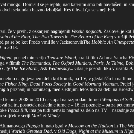
val mnogo. Domislil se je replik, nad katerimi smo bili navdušeni in smo
o v dveh sekundah blazno izboljšal. Res ti hvala',« se smeji Eck.
tvaril že v prvih, z oskarjem nagrajenih
Veselih nogicah
. Zaslovel je kot 
ship of the Ring
,
The Two Towers
in
The Return of the King
v režiji Pe
ood pa se bo kot Frodo vrnil še v Jacksonovih
The Hobbit: An Unexpecte
2 in 2013.
Wilfred
, posnel miniserijo
Treasure Island
, kratki film Adama Yaucha
Fig
 ga v filmih
The Romantics, The Oxford Murders, Paris, Je’Taime, Bobby
in City The Ice Storm, Ash Wednesday
... Glas je posodil liku v risanki
9
.
enehno nagrajevanem delu kot komik, na TV, v gledališču in na film
he Fisher King, Dead Poets Society
in
Good Morning Vietnam
. Prejel
ugih priznanj in nominacij, med slednjimi letos tudi za debi na Broadw
med letoma 2008 in 2010 nastopal na razprodani turneji
Weapons of Self 
goval za tri, posnetek naslednje turneje – 16 let pozneje – pa za pet e
roke
Pecos Bill
, ima pa tudi nemalo nagrad za delo na TV – nazadnje za
esoljček v seriji
Mork & Mindy
.
ak Altmanovega
Popaja
in nato igral v
Moscow on the Hudson
in The Wor
mediji
World’s Greatest Dad
, v
Old Dogs, Night at the Museum
in
Night