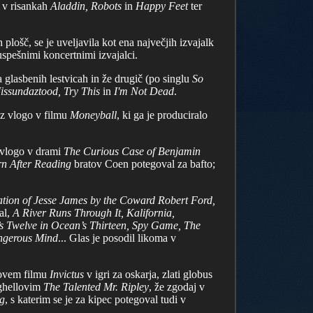
 v risankah
Aladdin, Robots
in
Happy Feet
ter
lošč, se je uveljavila kot ena največjih izvajalk
uspešnimi koncertnimi izvajalci.
a glasbenih lestvicah in že drugič (po singlu
So
ssundaztood, Try This
in
I'm Not Dead
.
 z vlogo v filmu
Moneyball
, ki ga je produciralo
o vlogo v drami
The Curious Case of Benjamin
n After Reading
bratov Coen potegoval za bafto;
ation of Jesse James by the Coward Robert Ford,
ral,
A River Runs Through It, Kalifornia,
n’s Twelve in Ocean’s Thirteen, Spy Game, The
angerous Mind
... Glas je posodil likoma v
odovem filmu
Invictus
v igri za oskarja, zlati globus
ghellovim
The Talented Mr. Ripley
, že zgodaj v
g
, s katerim se je za kipec potegoval tudi v