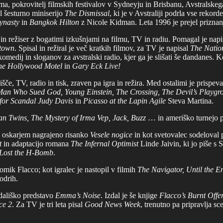
a, pokrovitelj filmskih festivalov v Sydneyju in Brisbanu, Avstralskega 
al šesturno miniserijo
The Dismissal
, ki je v Avstraliji podrla vse rekor
ynasty
in
Bangkok Hilton
z Nicole Kidman. Leta 1996 je prejel priznanj
t in režiser z bogatimi izkušnjami na filmu, TV in radiu. Pomagal je napi
town
. Spisal in režiral je več kratkih filmov, za TV je napisal
The Natio
ec komedij in sloganov za avstralski radio, kjer ga je slišati še dandanes.
he Hollywood Motel
in
Gary Eck Live!
lišče, TV, radio in tisk, zraven pa igra in režira. Med ostalimi je prispev
an Who Sued God, Young Einstein, The Crossing, The Devil’s Playgr
for Scandal Judy Davis
in
Picasso at the Lapin Agile
Steva Martina.
an Twins, The Mystery of Irma Vep, Jack, Buzz
… in ameriško turnejo 
 z oskarjem nagrajeno risanko
Vesele nogice
in kot svetovalec sodeloval p
t
in adaptacijo romana
The Infernal Optimist
Linde Jaivin, ki jo piše s
Lost the H-Bomb
.
komik Flacco; kot igralec je nastopil v filmih
The Navigator, Until the E
 odrih.
ledališko predstavo
Emma’s Noise
. Izdal je še knjige
Flacco’s Burnt Offer
ce 2
. Za TV je tri leta pisal
Good News Week
, trenutno pa pripravlja sc