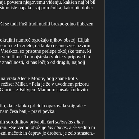
agaja povsem njegovemu videnju, kakšen naj bi bil
šimo iste napake, saj priročnika, kako biti dober
 se tudi Fuši trudi nuditi brezpogojno ljubezen
pokrajini namreč ogrožajo njihov obstoj. Elijah
se mu ne bi zdelo, da lahko ostane zvest izvirni
»Vseskozi so prisotne prelepe okoljske teme, ki
prvem filmu. To mojstrsko vplete v pripoved in
značilnosti, ki nas ločijo od drugih, najbolj
i na vrata Alecie Moore, bolj znane kot z
 režiser Miller. »Pela je že v uvodnem prizoru
las Glorii – z Billyjem Mannom spisala čudovito
ilo, da je lahko pri delu opazovala soigralce:
imam česa bati,« pravi pevka.
kih sorodnikov privabili čari
señoritas altas
.
teran. »Še vedno obožuje
las chicas
, a še vedno ni
zni mačoti; in čeprav je droben, je zelo strasten.«