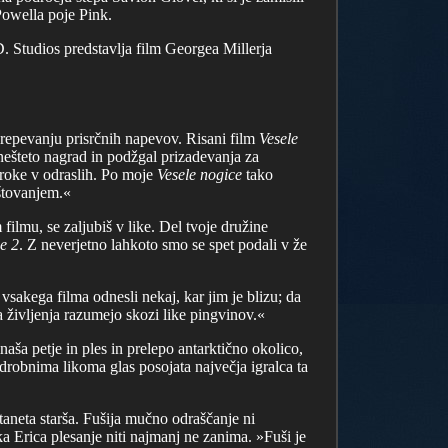
Powella poje Pink.
. Studios predstavlja film Georgea Millerja
 prepevanju prisrčnih napevov. Risani film
Vesele
e nešteto nagrad in podžgal prizadevanja za
otroke v odraslih. Po moje
Vesele nogice
tako
oštovanjem.«
filmu, se zaljubiš v like. Del tvoje družine
e 2
. Z neverjetno lahkoto smo se spet podali v že
vsakega filma odnesli nekaj, kar jim je blizu; da
na življenja razumejo skozi like pingvinov.«
naša petje in ples in prelepo antarktično okolico,
 drobnima likoma glas posojata največja igralca ta
aneta starša. Fušija mučno odraščanje ni
a Erica plesanje niti najmanj ne zanima. »Fuši je