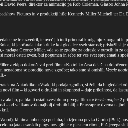
e bil David Peers, direktor za animacijo pa Rob Coleman. Glasbo Johna 
adshow Pictures in v produkciji hiše Kennedy Miller Mitchell ter Dr. D
 gledalce ne le razvedril, temveč jih tudi primoral k miganju z nogami in
a, ki je očarala tako kritike kot gledalce vseh starosti; prislužil si j
m,« razlaga George Miller, »da so te zgodbe za odrasle v otrocih in za 
 si moraš ostati zvest, biti pogumen in sebe ter ves svet sprejemati s sp
Miller z ekipo dokončeval prvi film: »Ko toliko časa delaš na določenem 
h in nenadoma se porodijo nove zgodbe; tako smo si omislili
Vesele nogic
li.«
ratek na Antarktiko: »Vsak, ki podaja zgodbo, si želi, da bi gledalci od 
 ta novi film – ki govori o družini in skupnosti – daje priložnost, da last
jo z akcijo, pa hkrati ostati zvest duhu prvega filma: »
Vesele nogice 2
pri
kosti – od velikanov do najbolj drobnih bitij.« Pravzaprav dvema najbolj
 kril.
 Wood), ki nima nobenega posluha, in izjemna pevka Glorio (P!nk) post
celotna jata cesarskih pingvinov giblje v plesnem ritmu, Fušijevega sink