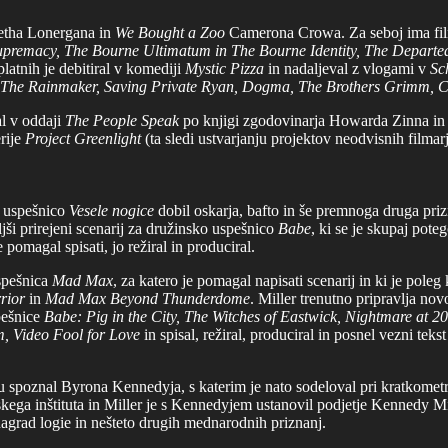
tha Lonergana in
We Bought a Zoo
Camerona Crowa. Za seboj ima fil
Supremacy, The Bourne Ultimatum in The Bourne Identity, The Departe
platnih je debitiral v komediji
Mystic Pizza
in nadaljeval z vlogami v
Sc
 The Rainmaker, Saving Private Ryan, Dogma, The Brothers Grimm, 
al v oddaji
The People Speak
po knjigi zgodovinarja Howarda Zinna in 
erije
Project Greenlight
(ta sledi ustvarjanju projektov neodvisnih film
za uspešnico
Vesele nogice
dobil oskarja, bafto in še premnoga druga prizna
oljši prirejeni scenarij za družinsko uspešnico
Babe
, ki se je skupaj pote
je pomagal spisati, jo režiral in produciral.
spešnica
Mad Max
, za katero je pomagal napisati scenarij in ki je pole
rior
in
Mad Max Beyond Thunderdome
. Miller trenutno pripravlja 
spešnice
Babe: Pig in the City, The Witches of Eastwick, Nightmare at 2
m, Video Fool for Love
in spisal, režiral, produciral in posnel vezni te
ju spoznal Byrona Kennedyja, s katerim je nato sodeloval pri kratkomet
kega inštituta in Miller je s Kennedyjem ustanovil podjetje Kennedy Mil
agrad logie in nešteto drugih mednarodnih priznanj.