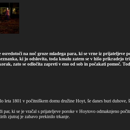
 osredotoči na noč groze mladega para, ki se vrne iz prijateljeve 
nanka, ki jo odslovita, toda kmalu zatem se v hišo prikradejo tri 
korak, zato se odločita zapreti v eno od sob in počakati pomoč. Tod
lo leta 1801 v počitniškem domu družine Hoyt, še danes buri duhove, še
 par, ki se je vračal s prijateljeve poroke v Hoytovo odmaknjeno počitn
h zjutraj je zabavo prekinilo trkanje.