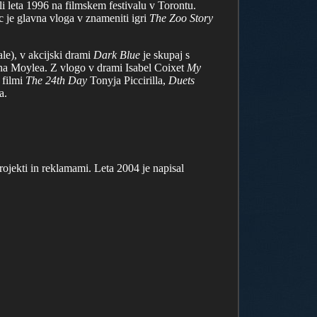
i leta 1996 na filmskem festivalu v Torontu.
ec je glavna vloga v znameniti igri
The Zoo Story
le), v akcijski drami
Dark Blue
je skupaj s
lana Moylea. Z vlogo v drami Isabel Coixet
My
 filmi
The 24th Day
Tonyja Piccirilla,
Duets
a.
rojekti in reklamami. Leta 2004 je napisal