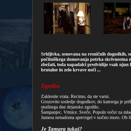
Srhljivka, osnovana na resničnih dogodkih, se
počitniškega domovanja potrka skrivnostna nez
zbežati, toda napadalci predvidijo vsak njun 
brutalne in zelo krvave noči ...
Zgodba
Zaklenite vrata. Recimo, da ste varni.
Grozovito sosledje dogodkov, do katerega je priš
strašnega dne dejansko zgodilo.
Šampanjec. Vrtnice. Sveče. Popoln večer za mladi
Jamesa nenadoma sprevrgel v nočno moro. Ob štiri
Je Tamara tukaj?