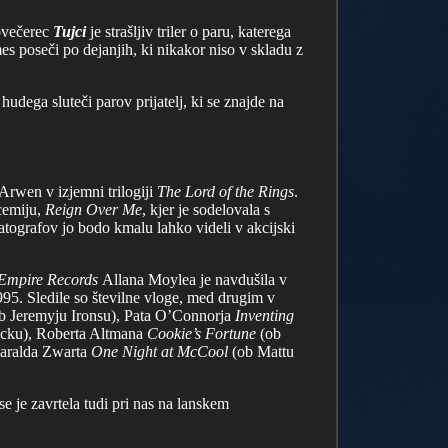
lovečerec
Tujci
je strašljiv triler o paru, katerega
es poseči po dejanjih, ki nikakor niso v skladu z
hudega sluteči parov prijatelj, ki se znajde na
 Arwen v izjemni trilogiji
The Lord of the Rings
.
cemiju,
Reign Over Me
, kjer je sodelovala s
tografov jo bodo kmalu lahko videli v akcijski
Empire Records
Allana Moylea je navdušila v
995. Sledile so številne vloge, med drugim v
b Jeremyju Ironsu), Pata O’Connorja
Inventing
ecku), Roberta Altmana
Cookie’s Fortune
(ob
Haralda Zwarta
One Night at McCool
(ob Mattu
 je zavrtela tudi pri nas na lanskem