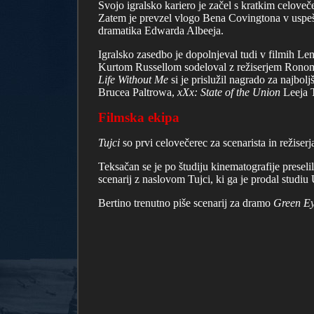
Svojo igralsko kariero je začel s kratkim celove
Zatem je prevzel vlogo Bena Covingtona v uspeš
dramatika Edwarda Albeeja.
Igralsko zasedbo je dopolnjeval tudi v filmih L
Kurtom Russellom sodeloval z režiserjem Rono
Life Without Me
si je prislužil nagrado za najbo
Brucea Paltrowa,
xXx: State of the Union
Leeja 
Filmska ekipa
Tujci
so prvi celovečerec za scenarista in režiser
Teksačan se je po študiju kinematografije preseli
scenarij z naslovom Tujci, ki ga je prodal studiu
Bertino trenutno piše scenarij za dramo
Green E