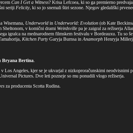
čercem
Can I Get a Witness
? Krisa Lefcoea, ki so ga premierno predvajal
ni seriji
Felicity
, ki so jo snemali štiri sezone. Njegov gledališki prven
ena Wisemana,
Underworld
in
Underworld: Evolution
(ob Kate Beckinsa
m Sheltonom, v komični drami
Weirdsville
pa je zaigral za režiserja Al
ljšega igralca na mednarodnem filmskem festivalu v Bordeauxu. Tu so še
Tamahorija,
Kitchen Party
Garyja Burnsa in
Anamorph
Henryja Millerj
ja
Bryana Bertina
.
l v Los Angeles, kjer se je ukvarjal z nizkoproračunskimi neodvisnimi p
 Universal Pictures. Dve leti pozneje so mu ponudili vlogo režiserja.
yes
za producenta Scotta Rudina.