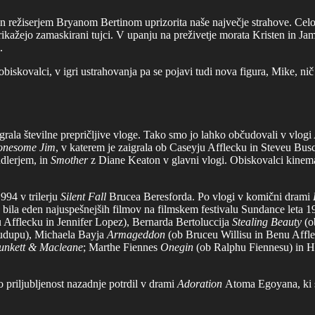
in režiserjem Bryanom Bertinom uprizorita naše največje strahove. Ce
ikažejo zamaskirani tujci. V upanju na preživetje morata Kristen in Jam
.
obiskovalci, v igri ustrahovanja pa se pojavi tudi nova figura, Mike, nič 
digrala številne prepričljive vloge. Tako smo jo lahko občudovali v vlogi
onesome Jim
, v katerem je zaigrala ob Caseyju Afflecku in Steveu Bus
lerjem, in
Smother
z Diane Keaton v glavni vlogi. Obiskovalci kinema
994 v trilerju
Silent Fall
Brucea Beresforda. Po vlogi v komični drami
je bila eden najuspešnejših filmov na filmskem festivalu Sundance leta 1
Afflecku in Jennifer Lopez), Bernarda Bertoluccija
Stealing Beauty
(o
rudupu), Michaela Bayja
Armageddon
(ob Bruceu Willisu in Benu Affl
unkett & Macleane
; Marthe Fiennes
Onegin
(ob Ralphu Fiennesu) in 
o priljubljenost nazadnje potrdil v drami
Adoration
Atoma Egoyana, ki se