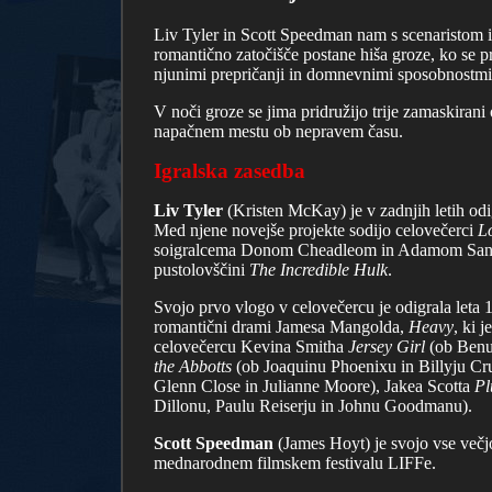
Liv Tyler in Scott Speedman nam s scenaristom 
romantično zatočišče postane hiša groze, ko se pr
njunimi prepričanji in domnevnimi sposobnostmi
V noči groze se jima pridružijo trije zamaskirani 
napačnem mestu ob nepravem času.
Igralska zasedba
Liv Tyler
(Kristen McKay)
je v zadnjih letih o
Med njene novejše projekte sodijo celovečerci
L
soigralcema Donom Cheadleom in Adamom Sand
pustolovščini
The Incredible Hulk
.
Svojo prvo vlogo v celovečercu je odigrala leta 1
romantični drami Jamesa Mangolda,
Heavy
, ki 
celovečercu Kevina Smitha
Jersey Girl
(ob Benu 
the Abbotts
(ob Joaquinu Phoenixu in Billyju C
Glenn Close in Julianne Moore), Jakea Scotta
Pl
Dillonu, Paulu Reiserju in Johnu Goodmanu).
Scott Speedman
(James Hoyt)
je svojo vse večj
mednarodnem filmskem festivalu LIFFe.