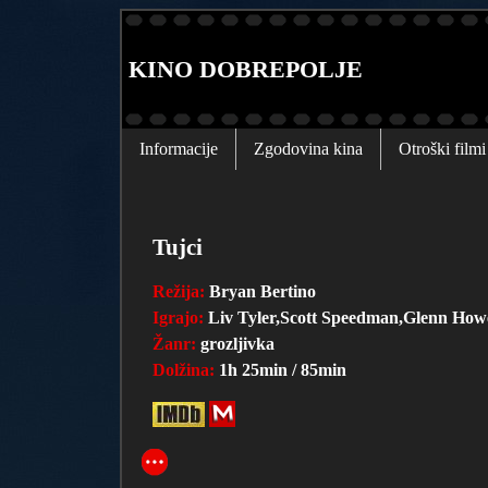
KINO DOBREPOLJE
Informacije
Zgodovina kina
Otroški filmi
Tujci
Režija:
Bryan Bertino
Igrajo:
Liv Tyler,Scott Speedman,Glenn How
Žanr:
grozljivka
Dolžina:
1h 25min / 85min