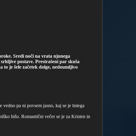
poroke. Sredi noči na vrata njunega
srhljive postave. Prestrašeni par skuša
a to je šele začetek dolge, nedoumljivo
 vedno pa ni povsem jasno, kaj se je tistega
iško hišo. Romantični večer se je za Kristen in