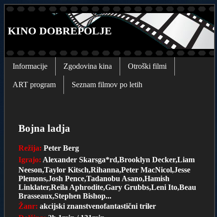
KINO DOBREPOLJE
Informacije
Zgodovina kina
Otroški filmi
ART program
Seznam filmov po letih
Bojna ladja
Režija:
Peter Berg
Igrajo:
Alexander Skarsga*rd,Brooklyn Decker,Liam
Neeson,Taylor Kitsch,Rihanna,Peter MacNicol,Jesse
Plemons,Josh Pence,Tadanobu Asano,Hamish
Linklater,Reila Aphrodite,Gary Grubbs,Leni Ito,Beau
Brasseaux,Stephen Bishop...
Žanr:
akcijski znanstvenofantastični triler