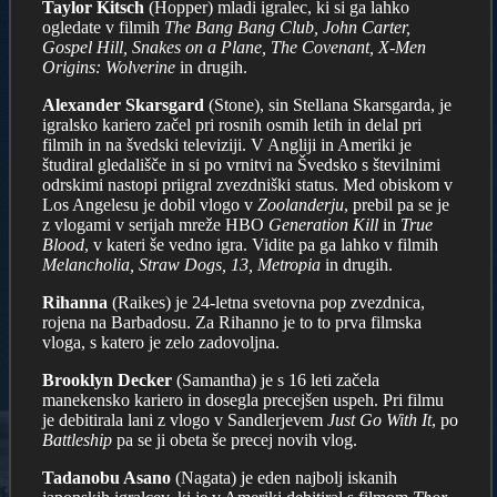
Taylor Kitsch
(Hopper) mladi igralec, ki si ga lahko
ogledate v filmih
The Bang Bang Club, John Carter,
Gospel Hill, Snakes on a Plane, The Covenant, X-Men
Origins: Wolverine
in drugih.
Alexander Skarsgard
(Stone), sin Stellana Skarsgarda, je
igralsko kariero začel pri rosnih osmih letih in delal pri
filmih in na švedski televiziji. V Angliji in Ameriki je
študiral gledališče in si po vrnitvi na Švedsko s številnimi
odrskimi nastopi priigral zvezdniški status. Med obiskom v
Los Angelesu je dobil vlogo v
Zoolanderju
, prebil pa se je
z vlogami v serijah mreže HBO
Generation Kill
in
True
Blood
, v kateri še vedno igra. Vidite pa ga lahko v filmih
Melancholia, Straw Dogs, 13, Metropia
in drugih.
Rihanna
(Raikes) je 24-letna svetovna pop zvezdnica,
rojena na Barbadosu. Za Rihanno je to to prva filmska
vloga, s katero je zelo zadovoljna.
Brooklyn Decker
(Samantha) je s 16 leti začela
manekensko kariero in dosegla precejšen uspeh. Pri filmu
je debitirala lani z vlogo v Sandlerjevem
Just Go With It
, po
Battleship
pa se ji obeta še precej novih vlog.
Tadanobu Asano
(Nagata) je eden najbolj iskanih