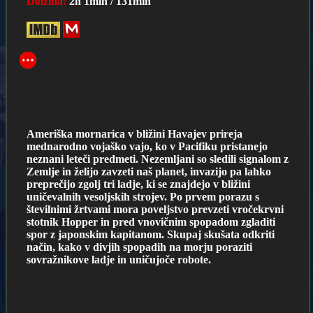
Dolžina:
2h 1min / 131min
Ameriška mornarica v bližini Havajev prireja
mednarodno vojaško vajo, ko v Pacifiku pristanejo
neznani leteči predmeti. Nezemljani so sledili signalom z
Zemlje in želijo zavzeti naš planet, invazijo pa lahko
preprečijo zgolj tri ladje, ki se znajdejo v bližini
uničevalnih vesoljskih strojev. Po prvem porazu s
številnimi žrtvami mora poveljstvo prevzeti vročekrvni
stotnik Hopper in pred vnovičnim spopadom zgladiti
spor z japonskim kapitanom. Skupaj skušata odkriti
način, kako v divjih spopadih na morju poraziti
sovražnikove ladje in uničujoče robote.