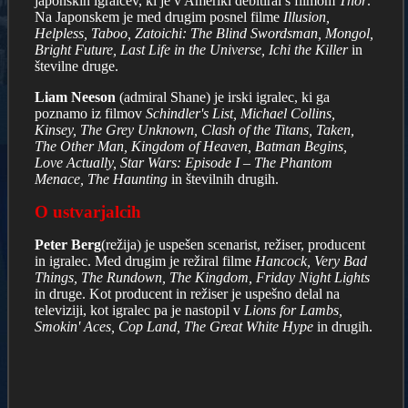
japonskih igralcev, ki je v Ameriki debitiral s filmom
Thor
.
Na Japonskem je med drugim posnel filme
Illusion,
Helpless, Taboo, Zatoichi: The Blind Swordsman, Mongol,
Bright Future, Last Life in the Universe, Ichi the Killer
in
številne druge.
Liam Neeson
(admiral Shane) je irski igralec, ki ga
poznamo iz filmov
Schindler's List, Michael Collins,
Kinsey, The Grey Unknown, Clash of the Titans, Taken,
The Other Man, Kingdom of Heaven, Batman Begins,
Love Actually, Star Wars: Episode I – The Phantom
Menace, The Haunting
in številnih drugih.
O ustvarjalcih
Peter Berg
(režija) je uspešen scenarist, režiser, producent
in igralec. Med drugim je režiral filme
Hancock, Very Bad
Things, The Rundown, The Kingdom, Friday Night Lights
in druge. Kot producent in režiser je uspešno delal na
televiziji, kot igralec pa je nastopil v
Lions for Lambs,
Smokin' Aces, Cop Land, The Great White Hype
in drugih.