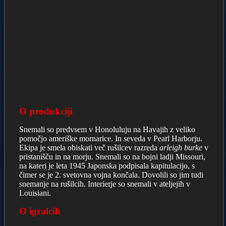
O produkciji
Snemali so predvsem v Honoluluju na Havajih z veliko
pomočjo ameriške mornarice. In seveda v Pearl Harborju.
Ekipa je smela obiskati več rušilcev razreda
arleigh burke
v
pristanišču in na morju. Snemali so na bojni ladji Missouri,
na kateri je leta 1945 Japonska podpisala kapitulacijo, s
čimer se je 2. svetovna vojna končala. Dovolili so jim tudi
snemanje na rušilcih. Interierje so snemali v ateljejih v
Louisiani.
O igralcih