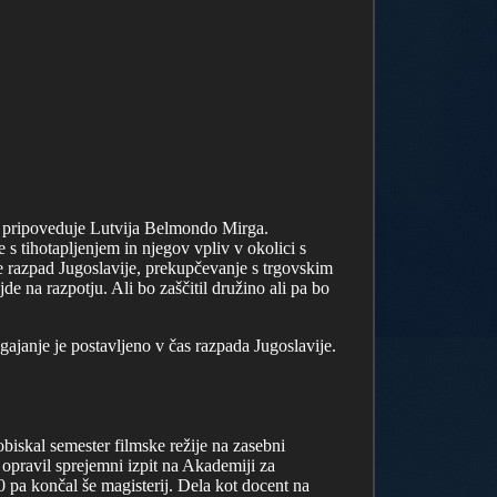
bi pripoveduje Lutvija Belmondo Mirga.
 s tihotapljenjem in njegov vpliv v okolici s
e razpad Jugoslavije, prekupčevanje s trgovskim
 na razpotju. Ali bo zaščitil družino ali pa bo
ajanje je postavljeno v čas razpada Jugoslavije.
obiskal semester filmske režije na zasebni
opravil sprejemni izpit na Akademiji za
010 pa končal še magisterij. Dela kot docent na