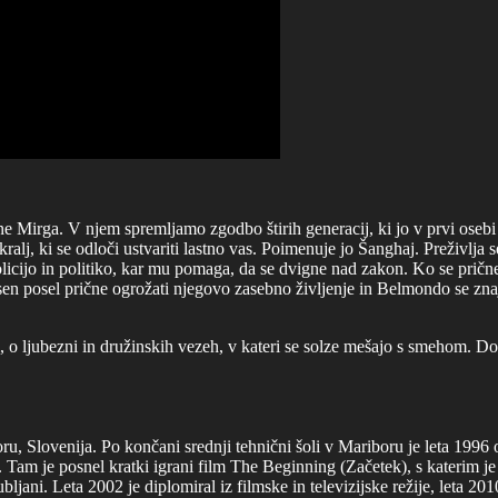
ine Mirga. V njem spremljamo zgodbo štirih generacij, ki jo v prvi ose
lj, ki se odloči ustvariti lastno vas. Poimenuje jo Šanghaj. Preživlja se
licijo in politiko, kar mu pomaga, da se dvigne nad zakon. Ko se pričn
n posel prične ogrožati njegovo zasebno življenje in Belmondo se znajde
o ljubezni in družinskih vezeh, v kateri se solze mešajo s smehom. Dog
ru, Slovenija. Po končani srednji tehnični šoli v Mariboru je leta 1996 
am je posnel kratki igrani film The Beginning (Začetek), s katerim je 
ubljani. Leta 2002 je diplomiral iz filmske in televizijske režije, leta 2