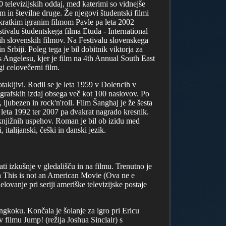
0 televizijskih oddaj, med katerimi so vidnejše
 in številne druge. Že njegovi študentski filmi
 kratkim igranim filmom Pavle pa leta 2002
tivalu študentskega filma Etuda - International
anih slovenskih filmov. Na Festivalu slovenskega
n Srbiji. Poleg tega je bil dobitnik viktorja za
 Angelesu, kjer je film na 4th Annual South East
i celovečerni film.
kljivi. Rodil se je leta 1959 v Dolencih v
nografskih izdaj obsega več kot 100 naslovov. Po
 ljubezen in rock'n'roll. Film Šanghaj je že šesta
 leta 1992 ter 2007 pa dvakrat nagrado kresnik.
knjižnih uspehov. Roman je bil ob izidu med
talijanski, češki in danski jezik.
i izkušnje v gledališču in na filmu. Trenutno je
h This is not an American Movie (Ova ne e
vanje pri seriji ameriške televizijske postaje
ngkoku. Končala je šolanje za igro pri Ericu
 filmu Jump! (režija Joshua Sinclair) s