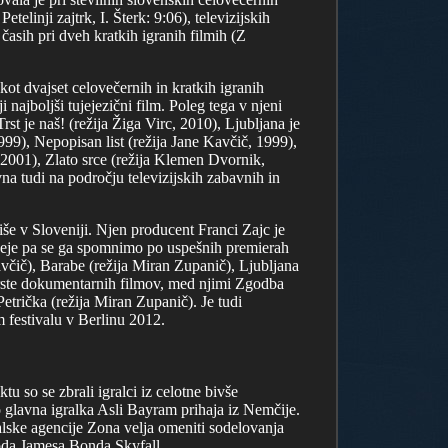
linji zajtrk, I. Šterk: 9:06), televizijskih
asih pri dveh kratkih igranih filmih (Z
ot dvajset celovečernih in kratkih igranih
najboljši tujejezični film. Poleg tega v njeni
st je naš! (režija Žiga Virc, 2010), Ljubljana je
999), Nepopisan list (režija Jane Kavčič, 1999),
 2001), Zlato srce (režija Klemen Dvornik,
na tudi na področju televizijskih zabavnih in
še v Sloveniji. Njen producent Franci Zajc je
neje pa se ga spomnimo po uspešnih premierah
avčič), Barabe (režija Miran Zupanič), Ljubljana
r vrste dokumentarnih filmov, med njimi Zgodba
trička (režija Miran Zupanič). Je tudi
festivalu v Berlinu 2012.
 so se zbrali igralci iz celotne bivše
 glavna igralka Asli Bayram prihaja iz Nemčije.
lske agencije Zona velja omeniti sodelovanja
zoda Jamesa Bonda Skyfall.