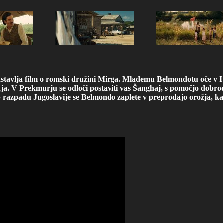
redstavlja film o romski družini Mirga. Mlademu Belmondotu oče v I
enja. V Prekmurju se odloči postaviti vas Šanghaj, s pomočjo dobro
ob razpadu Jugoslavije se Belmondo zaplete v preprodajo orožja, ka