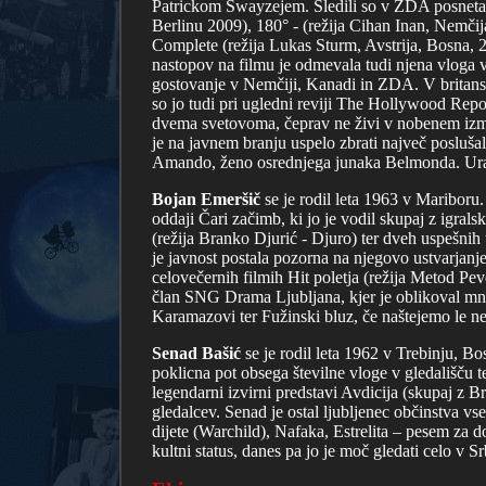
Patrickom Swayzejem. Sledili so v ZDA posneta 
Berlinu 2009), 180° - (režija Cihan Inan, Nemčija
Complete (režija Lukas Sturm, Avstrija, Bosna, 2
nastopov na filmu je odmevala tudi njena vloga 
gostovanje v Nemčiji, Kanadi in ZDA. V britanskem
so jo tudi pri ugledni reviji The Hollywood Repo
dvema svetovoma, čeprav ne živi v nobenem izmed 
je na javnem branju uspelo zbrati največ posluša
Amando, ženo osrednjega junaka Belmonda. Ura
Bojan Emeršič
se je rodil leta 1963 v Mariboru.
oddaji Čari začimb, ki jo je vodil skupaj z igr
(režija Branko Djurić - Djuro) ter dveh uspešnih
je javnost postala pozorna na njegovo ustvarjanje
celovečernih filmih Hit poletja (režija Metod Pev
član SNG Drama Ljubljana, kjer je oblikoval mn
Karamazovi ter Fužinski bluz, če naštejemo le ne
Senad Bašić
se je rodil leta 1962 v Trebinju, B
poklicna pot obsega številne vloge v gledališču te
legendarni izvirni predstavi Avdicija (skupaj z B
gledalcev. Senad je ostal ljubljenec občinstva v
dijete (Warchild), Nafaka, Estrelita – pesem za 
kultni status, danes pa jo je moč gledati celo v