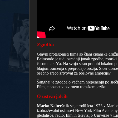
Zgodba
Glavni protagonisti filma so člani ciganske druž
Belmondo je tudi osrednji junak zgodbe, romski kra
časom narašča. Na svojo stran pridobi lokalno po
blagom zamenja s preprodajo orožja. Sicer donose
osebno srečo žrtvoval za poslovne ambicije?
Šanghaj je zgodba o večnem hrepenenju po sreči, 
Film je posnet v izvirnem romskem jeziku.
O ustvarjalcih
Marko Naberšnik
se je rodil leta 1973 v Maribo
izobraževalni ustanovi New York Film Academy. T
gledališče, radio, film in televizijo Univerze v Lj