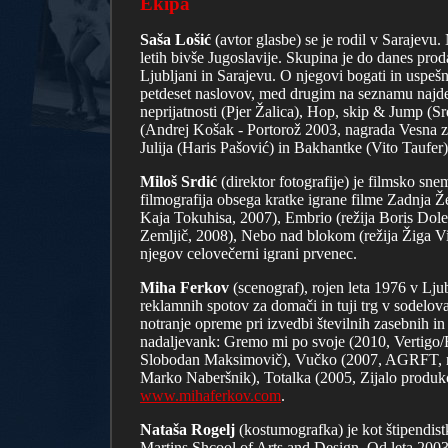
Ekipa
Saša Lošić
(avtor glasbe) se je rodil v Sarajevu
letih bivše Jugoslavije. Skupina je do danes prod
Ljubljani in Sarajevu. O njegovi bogati in uspešn
petdeset naslovov, med drugim na seznamu najde
neprijatnosti (Pjer Žalica), Hop, skip & Jump (
(Andrej Košak - Portorož 2003, nagrada Vesna za
Julija (Haris Pašović) in Bakhantke (Vito Taufer)
Miloš Srdić
(direktor fotografije) je filmsko sn
filmografija obsega kratke igrane filme Zadnja Že
Kaja Tokuhisa, 2007), Embrio (režija Boris Dolen
Zemljič, 2008), Nebo nad blokom (režija Žiga Virc
njegov celovečerni igrani prvenec.
Miha Ferkov
(scenograf), rojen leta 1976 v Ljub
reklamnih spotov za domači in tuji trg v sodelov
notranje opreme pri izvedbi številnih zasebnih in 
nadaljevank: Gremo mi po svoje (2010, Vertigo/
Slobodan Maksimovič), Vučko (2007, AGRFT, reži
Marko Naberšnik), Totalka (2005, Zijalo produkci
www.mihaferkov.com
.
Nataša Rogelj
(kostumografka) je kot štipendist
Martins Shcool of Arts and Design. Od leta 2003 