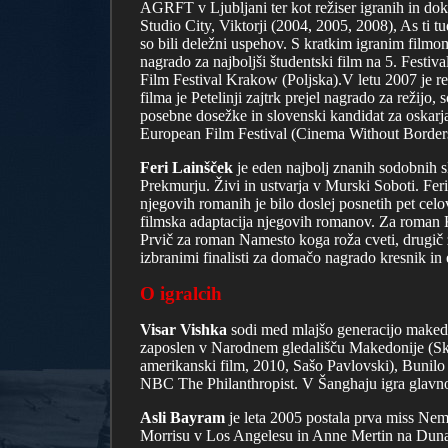
AGRFT v Ljubljani ter kot režiser igranih in doku
Studio City, Viktorji (2004, 2005, 2008), As ti 
so bili deležni uspehov. S kratkim igranim filmo
nagrado za najboljši študentski film na 5. Festiv
Film Festival Krakow (Poljska).V letu 2007 je rež
filma je Petelinji zajtrk prejel nagrado za režijo,
posebne dosežke in slovenski kandidat za oskarj
European Film Festival (Cinema Without Borders) 
Feri Lainšček
je eden najbolj znanih sodobnih s
Prekmurju. Živi in ustvarja v Murski Soboti. Feri
njegovih romanih je bilo doslej posnetih pet celov
filmska adaptacija njegovih romanov. Za roman Ki
Prvič za roman Namesto koga roža cveti, drugič
izbranimi finalisti za domačo nagrado kresnik in 
O igralcih
Visar Vishka
sodi med mlajšo generacijo makedons
zaposlen v Narodnem gledališču Makedonije (Sko
amerikanski film, 2010, Sašo Pavlovski), Bunilo 
NBC The Philanthropist. V Šanghaju igra glavn
Asli Bayram
je leta 2005 postala prva miss Nem
Morrisu v Los Angelesu in Anne Mertin na Dunaju.