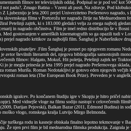
mentarnih filmov ter televizijskih oddaj. Podpisal se je pod več kot 50
tud not padu?, Zmago Batina – Vzemi ali pusti, Na zdravje, Pod klobukom
m Z Ljubeznijo je leta 2001 prejel Univerzitetno Prešernovo nagrado, s
alu slovenskega filma v Portorožu ter nagrado žirije na Mednarodnem fes
iral Petelinji zajtrk, ki s 183.000 gledalci velja za enega najbolj gled
 scenarij in nagrado občinstva. Film je imel redno distribucijo še v Bosni i
a. Med gostovanjem v ameriških kinematografih so ga opazili tudi v Los
prejel nagrado kritikov za najboljši film. Šanghaj je Naberšnikov drug
lovenskih pisateljev .Film Šanghaj je posnet po njegovem romanu Nedota
 je avtor številnih literarnih del, njegova bibliografija samostojnih mo
ečernih filmov: Halgato, Mokuš, Hit poletja, Petelinji zajtrk ter Traktor,
 jo je megla prinesla je leta 1995 prejel nagrado Prešernovega sklada,
 za roman Muriša. Roman Nedotakljivi je gotovo eden njegovih večjih 
evropski roman leta (The European Book Prize). Preveden je v angleški, i
kih igralcev. Po končanem študiju igre v Skopju je hitro pričel nabirat
pje). Med vidnejše vloge na filmu sodijo nastopi v celovečernih filmi
(2009, Darijan Pejovski), Balkan Bazar (2011, Edmond Budina) in sodelo
o moško vlogo, romskega kralja Lutvijo Mirgo Belmonda.
čije turškega rodu in kasneje obiskala finalno lepotno tekmovanje v Ba
 Že njen prvi film je bil mednarodna filmska produkcija. Zaigrala je v