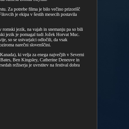
tu. Za potrebe filma je bilo večino prizorišč
Filovcih je ekipa v šestih mesecih postavila
v romski jezik, na vajah in snemanju pa so bili
mski jezik je pomagal tudi Jožek Horvat Muc.
je, so se ustvarjalci odločili, da vsak
oziroma narečni slovenščini.
Kanada), ki velja za enega največjih v Severni
y Bates, Ben Kingsley, Catherine Deneuve in
sedah režiserja je uvrstitev na festival dobra