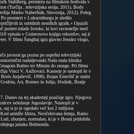
ik Stahlberg, premiera na filmskem festivalu v
t (Turčija , televizijska serija, 2011), Body
(režija Marko Naberšnik, Slovenija, 2012). Poleg
 Po premieri v Luksemburgu je sledilo
ričljivih in subtilnih nemških igralk.« Opazili
č portret mlade ženske, ki lovi ravnotežje med
10 vpisala v Guinessovo knjigo rekordov, saj ji
erer. V filmu Šanghaj igra glavno žensko vlogo,
ača javnost ga pozna po uspešni televizijski
humoristični nadaljevanki Naša mala klinika
 z Zmagom Batino ter Minuta do zmage. Pri filmu
ežija Vinci V. Anžlovar). Kasneje je nastopil še v
 Boris Jurjaševič, 1998). Bojan Emeršič je stalni
Godota, Art, Romeo in Julija, Hodnik, Bratje
87. Danes na tej akademiji poučuje igro. Njegova
igralcev nekdanje Jugoslavije. Nastopil je v
 saj si jo je ogedalo več kot 2 milijona
a, Kod amidže Idriza, Neočekivana šetnja, Ratno
 Lud, zbunjen, normalan, ki je v Bosni pridobila
osrednjega junaka Belmonda.