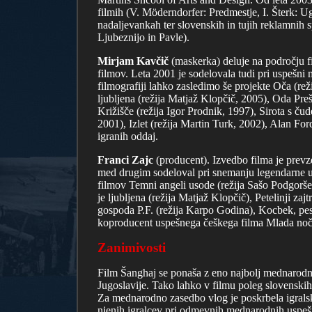
filmih (V. Möderndorfer: Predmestje, I. Šterk: Ugl
nadaljevankah ter slovenskih in tujih reklamnih 
Ljubeznijo in Pavle).
Mirjam Kavčič
(maskerka) deluje na področju fi
filmov. Leta 2001 je sodelovala tudi pri uspešni 
filmografiji lahko zasledimo še projekte Oča (rež
ljubljena (režija Matjaž Klopčič, 2005), Oda Pre
Križišče (režija Igor Prodnik, 1997), Sirota s č
2001), Izlet (režija Martin Turk, 2002), Alan For
igranih oddaj.
Franci Zajc
(producent). Izvedbo filma je prevz
med drugim sodeloval pri snemanju legendarne u
filmov Temni angeli usode (režija Sašo Podgoršek
je ljubljena (režija Matjaž Klopčič), Petelinji z
gospoda P.F. (režija Karpo Godina), Kocbek, pesn
koproducent uspešnega češkega filma Mlada noč 
Zanimivosti
Film Šanghaj se ponaša z eno najbolj mednarodnih
Jugoslavije. Tako lahko v filmu poleg slovenski
Za mednarodno zasedbo vlog je poskrbela igralsk
njenih igralcev pri odmevnih mednarodnih uspešn