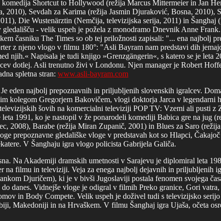
komedija Shortcut to Hollywood (režija Marcus Mittermeier in Jan Henr
, 2010), Sevdah za Karima (režija Jasmin Djuraković, Bosna, 2010), Sira
011), Die Wustenärztin (Nemčija, televizijska serija, 2011) in Šanghaj 
v gledališču - velik uspeh je požela z monodramo Dnevnik Anne Frank.
 časniku The Times so ob tej priložnosti zapisali: "... ena najbolj prep
rter z njeno vlogo v filmu 180°: "Asli Bayram nam predstavi dih jemajo
njih.« Napisala je tudi knjigo »Grenzgängerin«, s katero se je leta 20
lcev dotlej. Asli trenutno živi v Londonu. Njen manager je Robert Hoff
dna spletna stran:
www.asli-bayram.com
 Je eden najbolj prepoznavnih in priljubljenih slovenskih igralcev. Dom
alskim kolegom Gregorjem Bakovičem, vlogi doktorja Jarca v legendarni 
 televizijskih šovih na komercialni televiziji POP TV: Vzemi ali pusti
 leta 1991, ko je nastopil v že ponarodeli komediji Babica gre na jug (r
ec, 2008), Barabe (režija Miran Zupanič, 2001) in Blues za Saro (režija
oge prepoznavne gledališke vloge v predstavah kot so Hlapci, Čakajoč 
katere. V Šanghaju igra vlogo policista Gabrijela Galiča.
osna. Na Akademiji dramskih umetnosti v Sarajevu je diplomiral leta 19
r na filmu in televiziji. Veja za enega najbolj dejavnih in priljubljenih 
rankom Djuričem), ki je v bivši Jugoslaviji postala fenomen svojega časa,
se do danes. Vidnejše vloge je odigral v filmih Preko granice, Gori vatr
domov in Body Compete. Velik uspeh je doživel tudi s televizijsko serijo
 Srbiji, Makedoniji in na Hrvaškem. V filmu Šanghaj igra Ujaša, očeta 