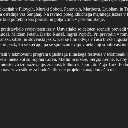
kacijah v Filovcih, Murski Soboti, Panovcih, Mariboru, Ljubljani in Trs
jala osrednja vas Šanghaj. Na ravnici poleg idiličnega majhnega jezera v 
bilo potrebno vas porušiti in polja vrniti v prvotno stanje.
redstavljalo svojevrsten izziv. Ustvarjalci so celoten scenarij prevedli 
a Rudaš, Mirzian Fetahi, Darko Rudaš, Ingrid Pojbič). Pri prevodih v ro
nski, srbski in slovenski jezik. Ker se film odvija v času bivše Jugoslavi
rni jezik, ko se srečajo, pa se sporazumevajo v nekdanji srbohrvaščini 
vrstil v tekmovalni program uglednega filmskega festivala v Montrealu (
veneča imena kot so Sophia Loren, Martin Scorsese, Sergio Leone, Kath
inister za izobraževanje, znanost, kulturo in šport, dr. Žiga Turk. Po be
a navezavo stikov za bodoče filmske projekte zunaj domačih meja.