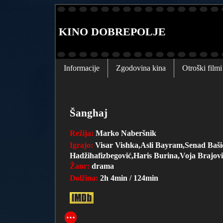
KINO DOBREPOLJE
Informacije
Zgodovina kina
Otroški filmi
Šanghaj
Režija:
Marko Naberšnik
Igrajo:
Visar Vishka,Asli Bayram,Senad Baši
Hadžihafizbegović,Haris Burina,Voja Brajovi
Žanr:
drama
Dolžina:
2h 4min / 124min