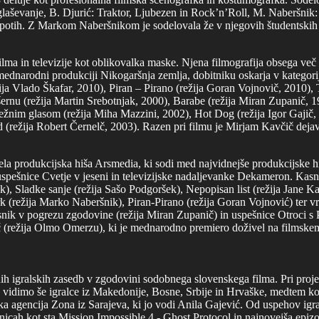
aševanje, B. Djurić: Traktor, Ljubezen in Rock’n’Roll, M. Naberšnik: Pete
spotih. Z Markom Naberšnikom je sodelovala že v njegovih študentskih č
lma in televizije kot oblikovalka maske. Njena filmografija obsega več k
mednarodni produkciji Nikogaršnja zemlja, dobitniku oskarja v kategoriji 
ija Vlado Škafar, 2010), Piran – Pirano (režija Goran Vojnovič, 2010), Tr
šernu (režija Martin Srebotnjak, 2000), Barabe (režija Miran Zupanič, 1
udežnim glasom (režija Miha Mazzini, 2002), Hot Dog (režija Igor Gajič,
d (režija Robert Černelč, 2003). Razen pri filmu je Mirjam Kavčič dejav
ela produkcijska hiša Arsmedia, ki sodi med najvidnejše produkcijske hi
spešnice Cvetje v jeseni in televizijske nadaljevanke Dekameron. Kas
), Sladke sanje (režija Sašo Podgoršek), Nepopisan list (režija Jane K
ajtrk (režija Marko Naberšnik), Piran-Pirano (režija Goran Vojnović) te
ik v pogrezu zgodovine (režija Miran Zupanič) in uspešnice Otroci s Pe
(režija Olmo Omerzu), ki je mednarodno premiero doživel na filmskem 
 igralskih zasedb v zgodovini sodobnega slovenskega filma. Pri projektu
h vidimo še igralce iz Makedonije, Bosne, Srbije in Hrvaške, medtem ko
a agencija Zona iz Sarajeva, ki jo vodi Anila Gajević. Od uspehov igra
icah kot sta Mission Impossible 4 - Ghost Protocol in najnovejša epi