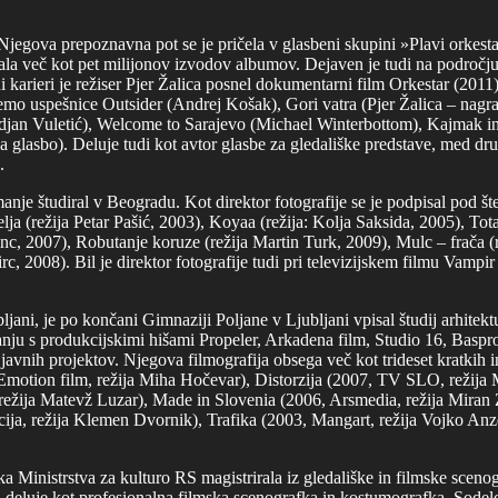
. Njegova prepoznavna pot se je pričela v glasbeni skupini »Plavi orkest
ala več kot pet milijonov izvodov albumov. Dejaven je tudi na področju f
i karieri je režiser Pjer Žalica posnel dokumentarni film Orkestar (201
mo uspešnice Outsider (Andrej Košak), Gori vatra (Pjer Žalica – nagra
Srdjan Vuletić), Welcome to Sarajevo (Michael Winterbottom), Kajmak 
 glasbo). Deluje tudi kot avtor glasbe za gledališke predstave, med d
.
emanje študiral v Beogradu. Kot direktor fotografije se je podpisal pod 
lja (režija Petar Pašić, 2003), Koyaa (režija: Kolja Saksida, 2005), To
c, 2007), Robutanje koruze (režija Martin Turk, 2009), Mulc – frača (r
, 2008). Bil je direktor fotografije tudi pri televizijskem filmu Vampi
ljani, je po končani Gimnaziji Poljane v Ljubljani vpisal študij arhitektu
anju s produkcijskimi hišami Propeler, Arkadena film, Studio 16, Baspr
javnih projektov. Njegova filmografija obsega več kot trideset kratkih in
Emotion film, režija Miha Hočevar), Distorzija (2007, TV SLO, režija
ja Matevž Luzar), Made in Slovenia (2006, Arsmedia, režija Miran Zup
ja, režija Klemen Dvornik), Trafika (2003, Mangart, režija Vojko Anze
ka Ministrstva za kulturo RS magistrirala iz gledališke in filmske sce
deluje kot profesionalna filmska scenografka in kostumografka. Sodelov