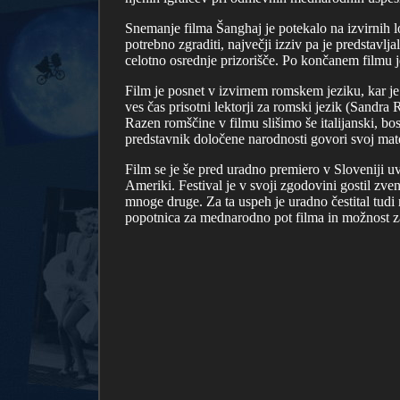
Snemanje filma Šanghaj je potekalo na izvirnih lo
potrebno zgraditi, največji izziv pa je predstavl
celotno osrednje prizorišče. Po končanem filmu je 
Film je posnet v izvirnem romskem jeziku, kar je p
ves čas prisotni lektorji za romski jezik (Sandr
Razen romščine v filmu slišimo še italijanski, bosa
predstavnik določene narodnosti govori svoj mate
Film se je še pred uradno premiero v Sloveniji u
Ameriki. Festival je v svoji zgodovini gostil z
mnoge druge. Za ta uspeh je uradno čestital tudi m
popotnica za mednarodno pot filma in možnost z