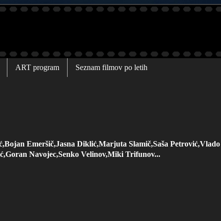
ART program
Seznam filmov po letih
ć,Bojan Emeršič,Jasna Diklić,Marjuta Slamič,Saša Petrović,Vlad
ć,Goran Navojec,Senko Velinov,Miki Trifunov...