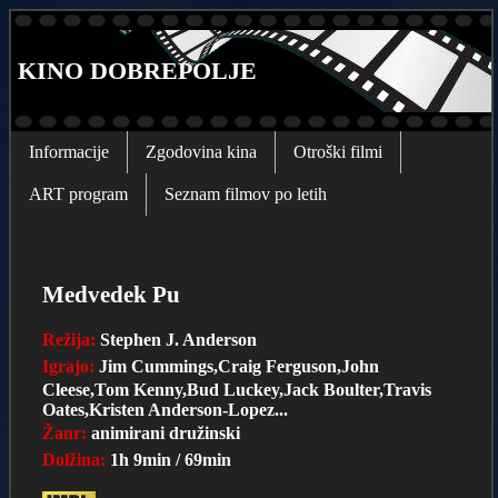
KINO DOBREPOLJE
Informacije
Zgodovina kina
Otroški filmi
ART program
Seznam filmov po letih
Medvedek Pu
Režija:
Stephen J. Anderson
Igrajo:
Jim Cummings,Craig Ferguson,John
Cleese,Tom Kenny,Bud Luckey,Jack Boulter,Travis
Oates,Kristen Anderson-Lopez...
Žanr:
animirani družinski
Dolžina:
1h 9min / 69min