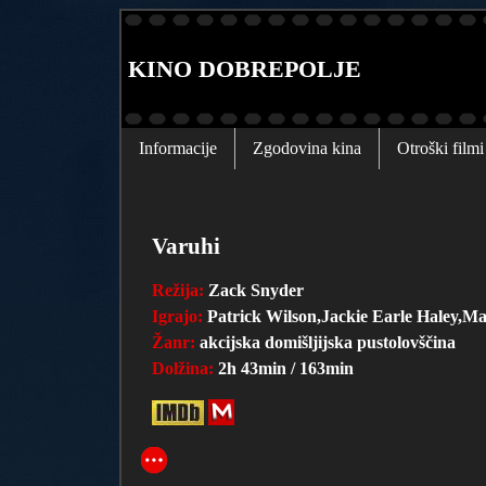
KINO DOBREPOLJE
Informacije
Zgodovina kina
Otroški filmi
Varuhi
Režija:
Zack Snyder
Igrajo:
Patrick Wilson,Jackie Earle Haley,
Žanr:
akcijska domišljijska pustolovščina
Dolžina:
2h 43min / 163min