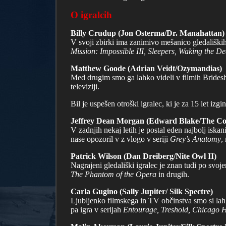
O igralcih
Billy Crudup (Jon Osterma/Dr. Manahattan)
V svoji zbirki ima zanimivo mešanico gledaliških 
Mission: Impossible III, Sleepers, Waking the D
Matthew Goode (Adrian Veidt/Ozymandias)
Med drugim smo ga lahko videli v filmih Bride
televiziji.
Bil je uspešen otroški igralec, ki je za 15 let izg
Jeffrey Dean Morgan (Edward Blake/The C
V zadnjih nekaj letih je postal eden najbolj iska
nase opozoril v z vlogo v seriji
Grey’s Anatomy
,
Patrick Wilson (Dan Dreiberg/Nite Owl II)
Nagrajeni gledališki igralec je znan tudi po svo
The Phantom of the Opera
in drugih.
Carla Gugino (Sally Jupiter/ Silk Spectre)
Ljubljenko filmskega in TV občinstva smo si la
pa igra v serijah
Entourage, Treshold, Chicago 