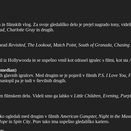
in filmskih vlog. Za svoje gledališko delo je prejel nagrado tony, vide
ead, Charlotte Gray
in drugih.
shead
Revisited, The Lookout, Match Point, South of Granada, Chasing 
inil iz Hollywooda in se uspešno vrnil kot odrasel igralec s filmi, kot sta
omedian)
nih glavnih igralcev. Med drugim se je pojavil v filmih
P.S.
I Love You, F
 nastopil pa je tudi v številnih drugih.
jem filmskem delu. Videli smo ga lahko v
Little Children, Evening, Purp
hko ogledali med drugim v filmih
American Gangster, Night in the Muse
Hope
in
Spin City
. Prav tako ima uspešno gledališko kariero.