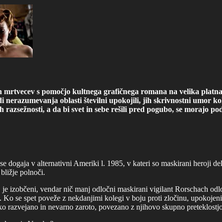
ih mrtvecev s pomočjo kultnega grafičnega romana na velika platna 
i nerazumevanja oblasti številni upokojili, jih skrivnostni umor 
 razsežnosti, a da bi svet in sebe rešili pred pogubo, se morajo p
 dogaja v alternativni Ameriki l. 1985, v kateri so maskirani heroji de
bližje polnoči.
e izobčeni, vendar nič manj odločni maskirani vigilant Rorschach odloče
e. Ko se spet poveže z nekdanjimi kolegi v boju proti zločinu, upokoje
o razvejano in nevarno zaroto, povezano z njihovo skupno preteklostjo 