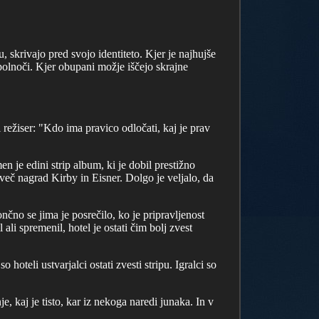
, skrivajo pred svojo identiteto. Kjer je najhujše
polnoči. Kjer obupani možje iščejo skrajne
ežiser: "Kdo ima pravico odločati, kaj je prav
n je edini strip album, ki je dobil prestižno
več nagrad Kirby in Eisner. Dolgo je veljalo, da
čno se jima je posrečilo, ko je pripravljenost
ali spremenil, hotel je ostati čim bolj zvest
 hoteli ustvarjalci ostati zvesti stripu. Igralci so
e, kaj je tisto, kar iz nekoga naredi junaka. In v