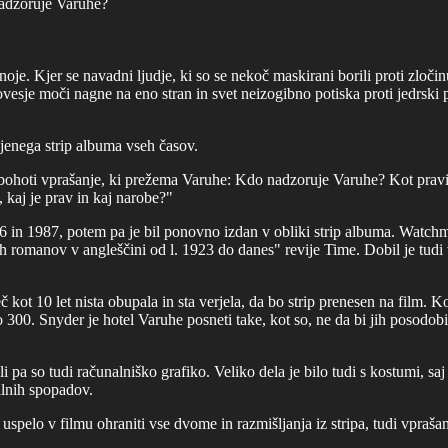
nadzoruje Varuhe?
e. Kjer se navadni ljudje, ki so se nekoč maskirani borili proti zločinu
esje moči nagne na eno stran in svet neizogibno potiska proti jedrski 
ljenega strip albuma vseh časov.
ohoti vprašanje, ki prežema Varuhe: Kdo nadzoruje Varuhe? Kot pravi r
, kaj je prav in kaj narobe?"
986 in 1987, potem pa je bil ponovno izdan v obliki strip albuma. Watchme
 romanov v angleščini od l. 1923 do danes" revije Time. Dobil je tudi 
 10 let nista obupala in sta verjela, da bo strip prenesen na film. Kon
300. Snyder je hotel Varuhe posneti take, kot so, ne da bi jih posodobil 
pa so tudi računalniško grafiko. Veliko dela je bilo tudi s kostumi, saj so
ilnih spopadov.
uspelo v filmu ohraniti vse dvome in razmišljanja iz stripa, tudi vprašanj