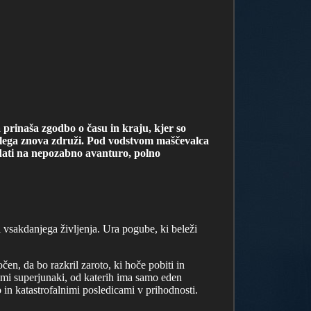
prinaša zgodbo o času in kraju, kjer so
kolega znova združi. Pod vodstvom maščevalca
odati na nepozabno avanturo, polno
l vsakdanjega življenja. Ura pogube, ki beleži
n, da bo razkril zaroto, ki hoče pobiti in
nimi superjunaki, od katerih ima samo eden
in katastrofalnimi posledicami v prihodnosti.