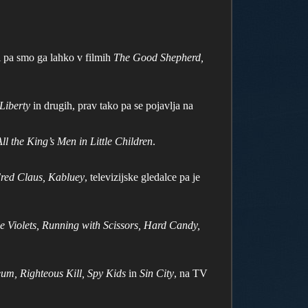
li pa smo ga lahko v filmih
The Good Shepherd,
Liberty
in drugih, prav tako pa se pojavlja na
All the King’s Men in Little Children
.
red Claus, Kabluey
, televizijske gledalce pa je
le Violets, Running with Scissors, Hard Candy,
um, Righteous Kill, Spy Kids
in
Sin City
, na TV