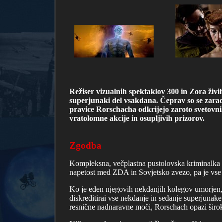
Režiser vizualnih spektaklov 300 in Zora živ
superjunaki del vsakdana. Čeprav so se zarad
pravice Rorschacha odkrijejo zaroto svetovnih
vratolomne akcije in osupljivih prizorov.
Zgodba
Kompleksna, večplastna pustolovska kriminalka se
napetost med ZDA in Sovjetsko zvezo, pa je vse 
Ko je eden njegovih nekdanjih kolegov umorjen, j
diskreditirai vse nekdanje in sedanje superjunak
resnične nadnaravne moči, Rorschach opazi širok