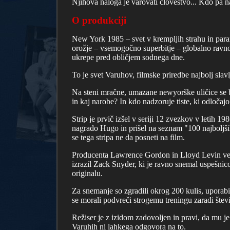
Njihova naloga je varovati človeštvo... Kdo pa 
O produkciji
New York 1985 – svet v krempljih strahu in paranoj
orožje – vsemogočno superbitje – globalno ravnov
ukrepe pred obličjem sodnega dne.
To je svet Varuhov, filmske priredbe najbolj slav
Na steni mračne, umazane newyorške uličice se b
in kaj narobe? In kdo nadzoruje tiste, ki odločajo
Strip je prvič izšel v seriji 12 zvezkov v letih 1
nagrado Hugo in prišel na seznam "100 najboljših
se tega stripa ne da posneti na film.
Producenta Lawrence Gordon in Lloyd Levin več kot
izrazil Zack Snyder, ki je ravno snemal uspešnico 
originalu.
Za snemanje so zgradili okrog 200 kulis, uporabili 
se morali podvreči strogemu treningu zaradi štev
Režiser je z izidom zadovoljen in pravi, da mu je 
Varuhih ni lahkega odgovora na to.