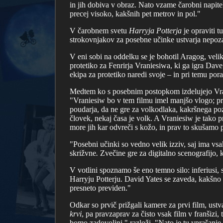
in jih dobiva v obraz. Nato vzame čarobni napitek
precej visoko, kakšnih pet metrov in pol."
V čarobnem svetu
Harryja Potterja
je opraviti t
strokovnjakov za posebne učinke ustvarja nepoz
V eni sobi na oddelku se je bohotil Aragog, velikan
protetiko za Fenrirja Vraniesiwa, ki ga igra Da
ekipa za protetiko naredi svoje – in pri temu pora
Medtem ko s posebnim postopkom izdelujejo Vran
"Vraniesiw bo v tem filmu imel manjšo vlogo; prej 
poudarja, da ne gre za volkodlaka, kakršnega pozn
človek, nekaj časa je volk. A Vraniesiw je tako p
more jih kar odvreči s kožo, in prav to skušamo 
"Posebni učinki so vedno velik izziv, saj ima vs
skrižvne
.
Zvečine gre za digitalno scenografijo, k
V votlini spoznamo še eno temno silo: inferiusi, s
Harryju Potterju. David Yates se zaveda, kakšno 
presneto previden."
Odkar so prvič prižgali kamere za prvi film, ustva
krvi
, pa pravzaprav za čisto vsak film v franšizi,
bomo zadovoljni," razloži. "Nato je tu vprašanje 