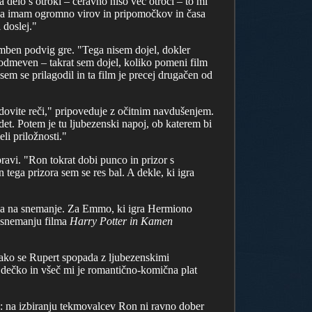
a delo s otroki – čeravno niso več otroci – to mi
 tega imam ogromno virov in pripomočkov in časa
 doslej."
ben podvig gre. "Tega nisem dojel, dokler
 odmeven – takrat sem dojel, koliko pomeni film
em se prilagodil in ta film je precej drugačen od
dovite reči," pripoveduje z očitnim navdušenjem.
adet. Potem je tu ljubezenski napoj, ob katerem bi
li priložnosti."
pravi. "Ron tokrat dobi punco in prizor s
 tega prizora sem se res bal. A dekle, ki igra
nila na snemanje. Za Emmo, ki igra Hermiono
na snemanju filma
Harry Potter in Kamen
kako se Rupert spopada z ljubezenskimi
n dečko in všeč mi je romantično-komična plat
ta: na izbiranju tekmovalcev Ron ni ravno dober