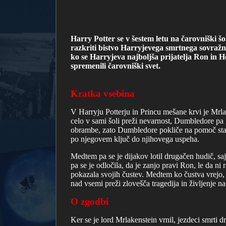
Harry Potter se v šestem letu na čarovniški 
razkriti bistvo Harryjevega smrtnega sovražn
ko se Harryjeva najboljša prijatelja Ron in H
spremenili čarovniški svet.
Kratka vsebina
V Harryju Potterju in Princu mešane krvi je Mrlak
celo v sami šoli preži nevarnost, Dumbledore pa g
obrambe, zato Dumbledore pokliče na pomoč stare
po njegovem ključ do njihovega uspeha.
Medtem pa se je dijakov lotil drugačen hudič, s
pa se je odločila, da je zanjo pravi Ron, le da 
pokazala svojih čustev. Medtem ko čustva vrejo, 
nad vsemi preži zlovešča tragedija in življenje n
O zgodbi
Ker se je lord Mrlakenstein vrnil, jezdeci smrti 