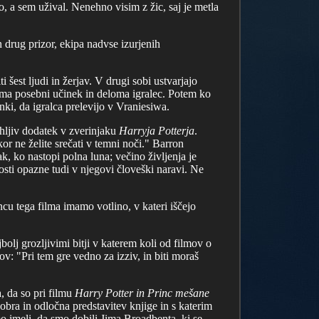
o, a sem užival. Nenehno visim z žic, saj je metla
 drug prizor, ekipa nadvse izurjenih
.
i šest ljudi in žerjav. V drugi sobi ustvarjajo
oma posebni učinek in deloma igralec. Potem ko
inki, da igralca prelevijo v Vraniesiwa.
hljiv dodatek v zverinjaku
Harryja Potterja
.
or ne želite srečati v temni noči." Barron
k, ko nastopi polna luna; večino življenja je
osti opazne tudi v njegovi človeški naravi. Ne
cu tega filma imamo votlino, v kateri iščejo
bolj grozljivimi bitji v katerem koli od filmov o
: "Pri tem gre vedno za izziv, in biti moraš
a, da so pri filmu
Harry Potter in Princ mešane
dobra in odločna predstavitev knjige in s katerim
mo imeli, da smo dobili Jima Broadbenta, ki se