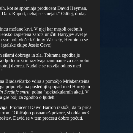
časih, kot se spominja producent David Heyman,
 Dan. Rupert, nehaj se smejati." Odtlej, dodaja
incu mešane krvi. V njej kar mrgoli osebnih
ensko zapletena zarota uničiti Harryjev svet je
yja vse bolj vleče k Ginny Weasely, Hermiona se
igralske ekipe Jessie Cave).
 silami dobrega in zla. Tokratna zgodba je
ko ljudi druži in razdvaja zanimanje za nasprotni
znotraj dvorca. Nadalje se razvija odnos med
."
i na Bradavičarko vdira s pomočjo Mrlakensteina
ega pripravlja na poslednji spopad med Harryjem
in Svetinje smrti,
polna "spektakularnih akcij. V
 a gre bolj za zgodbo o ljudeh."
odviga. Producent Daivd Barron razloži, da to priča
i Barron. "Običajno posnameš prizore, si oddahneš
 poštev. David se v tem procesu dobro počuti,