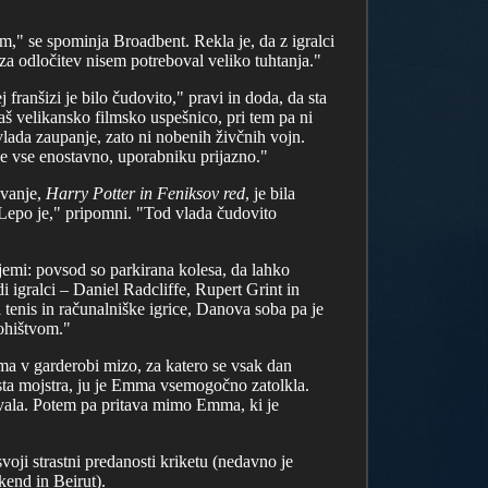
em," se spominja Broadbent. Rekla je, da z igralci
 za odločitev nisem potreboval veliko tuhtanja."
 franšizi je bilo čudovito," pravi in doda, da sta
š velikansko filmsko uspešnico, pri tem pa ni
 vlada zaupanje, zato ni nobenih živčnih vojn.
 je vse enostavno, uporabniku prijazno."
evanje,
Harry Potter in Feniksov red
, je bila
Lepo je," pripomni. "Tod vlada čudovito
jemi: povsod so parkirana kolesa, da lahko
i igralci – Daniel Radcliffe, Rupert Grint in
enis in računalniške igrice, Danova soba pa je
pohištvom."
ma v garderobi mizo, za katero se vsak dan
a sta mojstra, ju je Emma vsemogočno zatolkla.
vala. Potem pa pritava mimo Emma, ki je
voji strastni predanosti kriketu (nedavno je
kend in Beirut).