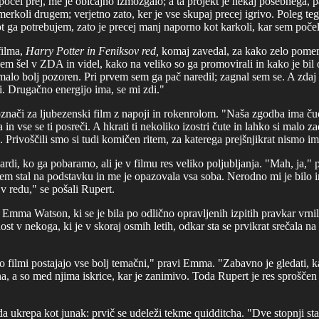
počel prej, me je običajno izmozgalo; a ta projekt je nekaj posebnega, p
čemerkoli drugem; verjetno zato, ker je vse skupaj precej igrivo. Poleg
 ga potrebujem, zato je precej manj naporno kot karkoli, kar sem počel
filma,
Harry Potter in Feniksov red,
komaj zavedal, za kako zelo pomem
em šel v ZDA in videl, kako na veliko so ga promovirali in kako je bil
alo bolj pozoren. Pri prvem sem ga pač naredil; zagnal sem se. A zdaj s
ši. Drugačno energijo ima, se mi zdi."
znači za ljubezenski film z napoji in rokenrolom. "Naša zgodba ima ču
n vse se ti posreči. A hkrati ti nekoliko izostri čute in lahko si malo z
b. Privoščili smo si tudi komičen ritem, za katerega prejšnjikrat nismo ime
rdi, ko ga pobaramo, ali je v filmu res veliko poljubljanja. "Mah, ja," 
sem stal na podstavku in me je opazovala vsa soba. Nerodno mi je bilo in
v redu," se pošali Rupert.
i Emma Watson, ki se je bila po odlično opravljenih izpitih pravkar vr
ost v nekoga, ki je v skoraj osmih letih, odkar sta se prvikrat srečala 
filmi postajajo vse bolj temačni," pravi Emma. "Zabavno je gledati, 
na, a so med njima iskrice, kar je zanimivo. Toda Rupert je res sprošče
da ukrepa kot junak: prvič se udeleži tekme quidditcha. "Dve stopnji s