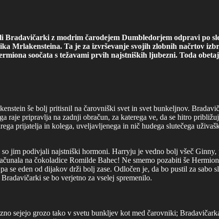
šoli Bradavičarki z modrim čarodejem Dumbledorjem odpravi po sled
ika Mrlakensteina. Ta je za izvrševanje svojih zlobnih načrtov iz
ermiona soočata s težavami prvih najstniških ljubezni. Toda obetaj
enstein še bolj pritisnil na čarovniški svet in svet bunkeljnov. Bradavi
a raje pripravlja na zadnji obračun, za katerega ve, da se hitro približ
ga prijatelja in kolega, uveljavljenega in nič hudega slutečega uživaš
aj so jim podivjali najstniški hormoni. Harryju je vedno bolj všeč Gi
ni računala na čokoladice Romilde Bahec! Ne smemo pozabiti še Hermione,
pa se eden od dijakov drži bolj zase. Odločen je, da bo pustil za sabo 
a Bradavičarki se bo verjetno za vselej spremenilo.
drzno sejejo grozo tako v svetu bunkljev kot med čarovniki; Bradavičarka