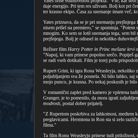
Yates oriše edinstvenost projekta: "Vse, kar sem 
daje energijo. Pri tem res uživam. Bolj kot pri 
ter krasno ekipo. Časa za snemanje imam več, kot
Yates priznava, da se je pri snemanju prejšnjega 
nisem prišel na premiero," se spominja. "Potem s
mnogim. Ko sem se lotil snemanja tega, sem bil m
prejšnjega. Bolj je odrasel in nekoliko duhovitej
Režiser film
Harry Potter in Princ mešane krvi
o
"Napoj, ki vam prinese popolno srečo. Popiješ ga i
se radi vseh dotikali. Film je torej poln prispodo
Rupert Grint, ki igra Rona Weasleyja, nekoliko za
poljubljanjem sva že posnela. Ni bilo lahko, saj 
mojo punco, je krasna. Po nekaj poskusih je bilo 
V romantični zaplet pred kamero je vpletena tud
Granger, je to pomenilo, da mora igrati zaljubljen
modrosti
, postal dober prijatelj.
"Z Rupertom poskrbiva za lahkotnost, medtem ko 
preglavicami. Hermiona in Ron sta si zelo različ
filma."
Ta film Ronu Weasleyju prinese tudi priložnost, 