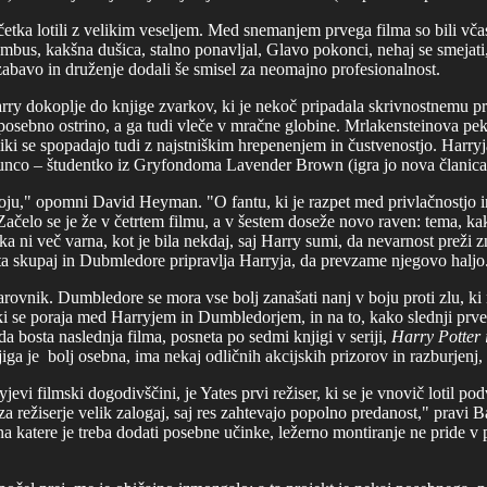
ačetka lotili z velikim veseljem. Med snemanjem prvega filma so bili v
umbus, kakšna dušica, stalno ponavljal, Glavo pokonci, nehaj se smejati,
bavo in druženje dodali še smisel za neomajno profesionalnost.
rry dokoplje do knjige zvarkov, ki je nekoč pripadala skrivnostnemu pr
posebno ostrino, a ga tudi vleče v mračne globine. Mrlakensteinova pekl
 liki se spopadajo tudi z najstniškim hrepenenjem in čustvenostjo. Harr
punco – študentko iz Gryfondoma Lavender Brown (igra jo nova članica 
oju," opomni David Heyman. "O fantu, ki je razpet med privlačnostjo in
Začelo se je že v četrtem filmu, a v šestem doseže novo raven: tema, ka
a ni več varna, kot je bila nekdaj, saj Harry sumi, da nevarnost preži 
a skupaj in Dubmledore pripravlja Harryja, da prevzame
njegovo haljo
arovnik. Dumbledore se mora vse bolj zanašati nanj v boju proti zlu, k
ki se poraja med Harryjem in Dumbledorjem, in na to, kako slednji prv
 bosta naslednja filma, posneta po sedmi knjigi v seriji,
Harry Potter 
jiga je bolj osebna, ima nekaj odličnih akcijskih prizorov in razburjenj,
evi filmski dogodivščini, je Yates prvi režiser, ki se je vnovič lotil p
so za režiserje velik zalogaj, saj res zahtevajo popolno predanost," prav
na katere je treba dodati posebne učinke, ležerno montiranje ne pride v