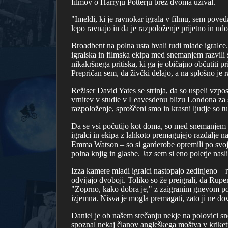
filmov o Harryju Potterju brez dvoma užival.
"Imeldi, ki je ravnokar igrala v filmu, sem poveda
lepo ravnajo in da je razpoloženje prijetno in ud
Broadbent na polna usta hvali tudi mlade igralce. "
igralska in filmska ekipa med snemanjem razvili 
nikakršnega pritiska, ki ga je običajno občutiti 
Prepričan sem, da živčki delajo, a na splošno je 
Režiser David Yates se strinja, da so uspeli vzpo
vrnitev v studie v Leavesdenu blizu Londona z
razpoloženje, sproščeni smo in krasni ljudje so t
Da se vsi počutijo kot doma, so med snemanjem t
igralci in ekipa z lahkoto premagujejo razdalje n
Emma Watson – so si garderobe opremili po svoj
polna knjig in glasbe. Jaz sem si eno poletje nas
Izza kamere mladi igralci nastopajo zedinjeno – 
odvijajo dvoboji. Toliko so že preigrali, da Rupe
"Zoprno, kako dobra je," z zaigranim gnevom po
izjemna. Nisva je mogla premagati, zato ji ne dov
Daniel je ob našem srečanju nekje na polovici sne
spoznal nekaj članov angleškega moštva v kriketu