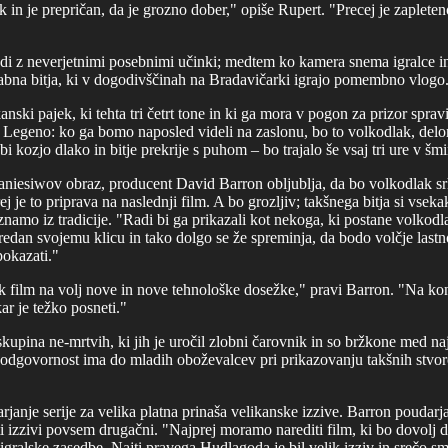
 in je prepričan, da je grozno dober," opiše Rupert. "Precej je zapleten
udi z neverjetnimi posebnimi učinki; medtem ko kamera snema igralce in
abna bitja, ki v dogodivščinah na Bradavičarki igrajo pomembno vlogo
ski pajek, ki tehta tri četrt tone in ki ga mora v pogon za prizor spravit
ve Legeno: ko ga bomo naposled videli na zaslonu, bo to volkodlak, del
bi kozjo dlako in bitje prekrije s puhom – bo trajalo še vsaj tri ure v šm
iesiwov obraz, producent David Barron obljublja, da bo volkodlak sr
je to priprava na naslednji film. A bo grozljiv; takšnega bitja si vsekak
amo iz tradicije. "Radi bi ga prikazali kot nekoga, ki postane volkodla
redan svojemu klicu in tako dolgo se že spreminja, da bodo volčje lastn
pokazati."
ak film na volj nove in nove tehnološke dosežke," pravi Barron. "Na kon
ar je težko posneti."
kupina ne-mrtvih, ki jih je uročil zlobni čarovnik in so bržkone med naj
odgovornost ima do mladih oboževalcev pri prikazovanju takšnih stvorov
rjanje serije za velika platna prinaša velikanske izzive. Barron poudarj
 ti izzivi povsem drugačni. "Najprej moramo narediti film, ki bo dovolj 
igralske zasedbe. Najti pravega Hudlagoda je bil velik izziv in srečo s