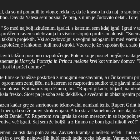
l, da so mi ponudili to vlogo; rekla je, da je krasno in da naj jo sprejm
obno. Davida Yatesa sem poznal že prej, z njim je čudovito delati. Torej
So med najbolj izkušenimi igralci, s katerimi sem kdaj igral. Igrati v tej
sproščeno raven sodelovanja in visoko stopnjo profesionalnosti. "Snema
pri takšnih projektih. Vsi so zadovoljni s svojimi nalogami in med vsemi
razpoloženje lahkotno, tudi med otroki. Vzorec je že vzpostavljen, zato
staviti takšno posebno razpoloženje. Potem ko je posnel prejšnje nadalj
a snemanje
Harryja Potterja in Princa mešane krvi
kot vrnitev domov. "
u. Kot bi prišel domov."
e filmske franšize poskrbeli z mnogimi enostavnimi, a učinkovitimi pri
a ogromnem zemljišču, na katerem se razprostira studio; trije glavni mlad
em okusu. Kot nam zaupa Emma, ima "Rupert pikado, biljard, namizni t
likala fresko. Sicer pa je soba zelo dekliška, s svečami in oblazinjenim 
razen kadar gre za smrtonosno tekmovalni namizni tenis. Rupert Grint i
rt meni, da so že pravi strokovnjaki. A ko sta z Danielom že mislila, d
toži Daniel. "Z Rupertom sva igrala že osem mesecev in se izpopolnje
oliva več igrati. Saj sem že boljši, a z Emmo ne bom igral nikoli več!"
manj za tisti dan poln zaleta. Zavzeto kramlja o nešteto rečeh – tudi o s
) in o svojih najnovejših ljubljencih indie rocka (skupini Vampire Wee