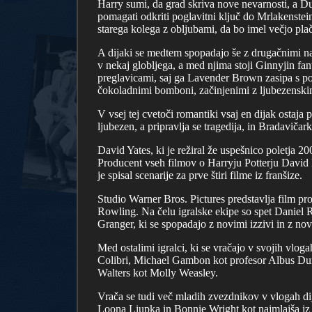
Harry sumi, da grad skriva nove nevarnosti, a Du
pomagati odkriti poglavitni ključ do Mrlakenst
starega kolega z obljubami, da bo imel večjo plač
A dijaki se medtem spopadajo še z drugačnimi nas
v nekaj globljega, a med njima stoji Ginnyjin f
preglavicami, saj ga Lavender Brown zasipa s po
čokoladnimi bomboni, začinjenimi z ljubezenski
V vsej tej cvetoči romantiki vsaj en dijak ostaja
ljubezen, a pripravlja se tragedija, in Bradavičark
David Yates, ki je režiral že uspešnico poletja 2
Producent vseh filmov o Harryju Potterju David H
je spisal scenarije za prve štiri filme iz franšize.
Studio Warner Bros. Pictures predstavlja film p
Rowling. Na čelu igralske ekipe so spet Daniel
Granger, ki se spopadajo z novimi izzivi in z nov
Med ostalimi igralci, ki se vračajo v svojih vl
Colibri, Michael Gambon kot profesor Albus Du
Walters kot Molly Weasley.
Vrača se tudi več mladih zvezdnikov v vlogah d
Loona Liupka in Bonnie Wright kot najmlajša iz