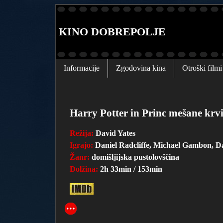
KINO DOBREPOLJE
Informacije
Zgodovina kina
Otroški filmi
Harry Potter in Princ mešane krv
Režija:
David Yates
Igrajo:
Daniel Radcliffe, Michael Gambon, Da
Žanr:
domišljijska pustolovščina
Dolžina:
2h 33min / 153min