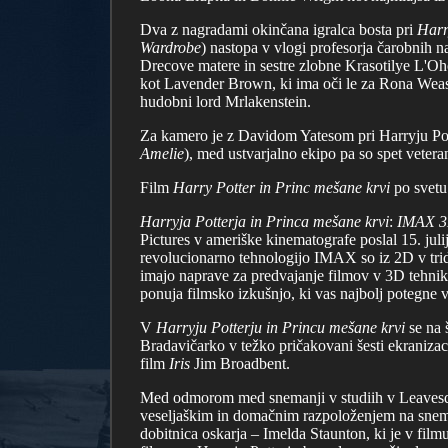
Dva z nagradami okinčana igralca bosta pri
Harr
Wardrobe
) nastopa v vlogi profesorja čarobnih
Drecove matere in sestre zlobne Krasotilye L'O
kot Lavender Brown, ki ima oči le za Rona Weasle
hudobni lord Mrlakenstein.
Za kamero je z Davidom Yatesom pri Harryju Potte
Amelie
), med ustvarjalno ekipo pa so spet vete
Film
Harry Potter in Princ mešane krvi
po svetu 
Harryja Potterja in Princa mešane krvi
:
IMAX 3D
Pictures v ameriške kinematografe poslal 15. ju
revolucionarno tehnologijo IMAX so iz 2D v trid
imajo naprave za predvajanje filmov v 3D tehnik
ponuja filmsko izkušnjo, ki vas najbolj potegne v
V
Harryju Potterju in Princu mešane krvi
se na 
Bradavičarko v težko pričakovani šesti ekranizac
film
Iris
Jim Broadbent.
Med odmorom med snemanji v studiih v Leavesden
veseljaškim in domačnim razpoloženjem na sne
dobitnica oskarja – Imelda Staunton, ki je v film