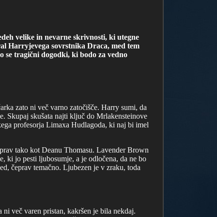
eh velike in nevarne skrivnosti, ki utegne
bral Harryjevega sovrstnika Draca, med tem
o se tragični dogodki, ki bodo za vedno
čarka zato ni več varno zatočišče. Harry sumi, da
uje. Skupaj skušata najti ključ do Mrlakensteinove
kega profesorja Limaxa Hudlagoda, ki naj bi imel
nny, prav tako kot Deanu Thomasu. Lavender Brown
 ki jo pesti ljubosumje, a je odločena, da ne bo
sled, čeprav temačno. Ljubezen je v zraku, toda
 ni več varen pristan, kakršen je bila nekdaj.