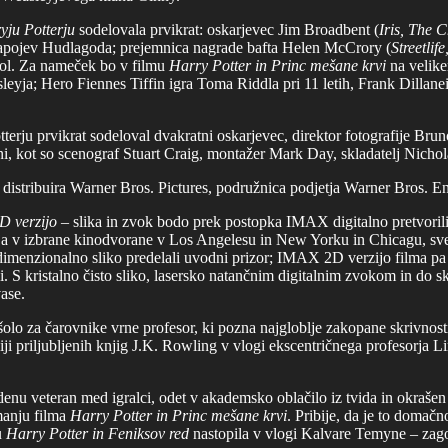
yju Potterju
sodelovala prvikrat: oskarjevec Jim Broadbent (
Iris, The 
 napojev Hudlagoda; prejemnica nagrade bafta Helen McCrory (
Streetlif
hol. Za nameček bo v filmu
Harry Potter in Princ mešane krvi
na velike
yja; Hero Fiennes Tiffin igra Toma Riddla pri 11 letih, Frank Dillanei 
rju prvikrat sodeloval dvakratni oskarjevec, direktor fotografije Brun
rani, kot so scenograf Stuart Craig, montažer Mark Day, skladatelj Nic
distribuira Warner Bros. Pictures, podružnica podjetja Warner Bros. En
 verzijo
– slika in zvok bodo prek postopka IMAX digitalno pretvoril
lija v izbrane kinodvorane v Los Angelesu in New Yorku in Chicagu, sve
imenzionalno sliko predelali uvodni prizor; IMAX 2D verzijo filma pa 
i. S kristalno čisto sliko, lasersko natančnim digitalnim zvokom in d
ase.
šolo za čarovnike vrne profesor, ki pozna najgloblje zakopane skrivnosti 
iji priljubljenih knjig J.K. Rowling v vlogi ekscentričnega profesorja 
u veteran med igralci, odet v akademsko oblačilo iz tvida in okrašen
manju filma
Harry Potter in Princ mešane krvi
. Pribije, da je to domačn
u
Harry Potter in Feniksov red
nastopila v vlogi Kalvare Temyne – zagot