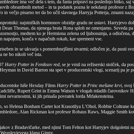
mbledore ima več dela s tem, da fanta pripravi na poslednjo bitko, saj v
einovih obrambnih metod – in ta podatek pozna le nekdanji profesor z
o in večjo pisarno ter da bo učil slavnega Harryja Potterja, zmami nazaj
protniki: najstniških hormonov obzidje gradu ne ustavi. Harryjevo dol
ant Dean Thomas, da njenega brata Rona sploh ne omenjamo. Seveda pa s
zornostjo, medtem ko je Hermiona zelena od ljubosumja, a odločena, da
m napojem, konča v napačnih rokah, kar spremeni vse.
 priseben in se ukvarja s pomembnejšimi stvarmi; odločen je, da pusti svo
a ne bo nikoli več ista.
007
Harry Potter in Feniksov red
, se je vrnil na režiserski stolček, da 
eyman in David Barron sta spet v producentski vlogi, scenarij pa je po
roducentske hiše Hexday Films
Harry Potter in Princ mešane krvi
, svoj
 Radcliffe, Rupert Grint in Emma Watson v vlogah mladih čarovnikov H
imi nevarnostmi, ki jih prinaša povratek lorda Mrlakensteina.
ogah, so Helena Bonham Carter kot Krasotilya L’Ohol, Robbie Coltrane 
mbledore, Alan Rickman kot profesor Robaus Raws, Maggie Smith kot
ijakov z Bradavičarke, med njimi Tom Felton kot Harryjev dolgoletni 
 Weasleyjevega klana Ginny.