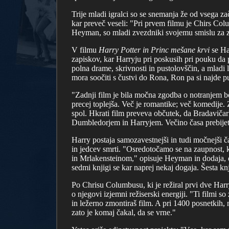
Trije mladi igralci so se snemanja že od vsega z
kar preveč veseli: "Pri prvem filmu je Chirs Col
Heyman, so mladi zvezdniki svojemu smislu za za
V filmu
Harry Potter in Princ mešane krvi
se Ha
zapiskov, kar Harryju pri poskusih pri pouku da 
polna drame, skrivnosti in pustolovščin, a mladi
mora soočiti s čustvi do Rona, Ron pa si najde 
"Zadnji film je bila močna zgodba o notranjem b
precej toplejša. Več je romantike; več komedije. 
spol. Hkrati film preveva občutek, da Bradavičark
Dumbledorjem in Harryjem. Večino časa prebijet
Harry postaja samozavestnejši in tudi močnejši č
in jedcev smrti. "Osredotočamo se na zaupnost, 
in Mrlakensteinom," opisuje Heyman in dodaja, da
sedmi knjigi se kar naprej nekaj dogaja. Šesta kn
Po Chrisu Columbusu, ki je režiral prvi dve Harryj
o njegovi izjemni režiserski energiji. "Ti filmi 
in ležerno zmontiraš film. A pri 1400 posnetkih, 
zato je komaj čakal, da se vrne."