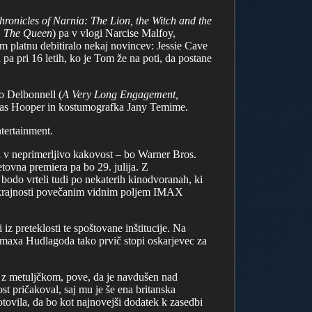
Chronicles of Narnia: The Lion, the Witch and the
e, The Queen
) pa v vlogi Narcise Malfoy,
m platnu debitiralo nekaj novincev: Jessie Cave
pa pri 16 letih, ko je Tom že na poti, da postane
o Delbonnell (
A Very Long Engagement,
holas Hooper in kostumografka Jany Temime.
tertainment.
i v neprimerljivo kakovost – bo Warner Bros.
tovna premiera pa bo 29. julija. Z
bodo vrteli tudi po nekaterih kinodvoranah, ki
o skrajnosti povečanim vidnim poljem IMAX
iz preteklosti te spoštovane inštitucije. Na
Limaxa Hudlagoda tako prvič stopi oskarjevec za
 z metuljčkom, pove, da je navdušen nad
ost pričakoval, saj mu je še ena britanska
ovila, da bo kot najnovejši dodatek k zasedbi