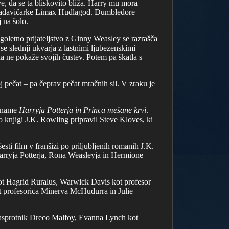
e, da se ta bliskovito bliža. Harry mu mora
 Bradavičarke Limax Hudlagod. Dumbledore
 na šolo.
goletno prijateljstvo z Ginny Weasley se razrašča
e slednji ukvarja z lastnimi ljubezenskimi
 ne pokaže svojih čustev. Potem pa škatla s
j pečat – pa čeprav pečat mračnih sil. V zraku je
posname
Harryja Potterja in Princa mešane krvi
.
 knjigi J.K. Rowling pripravil Steve Kloves, ki
 šesti film v franšizi po priljubljenih romanih J.K.
arryja Potterja, Rona Weasleyja in Hermione
kot Hagrid Ruralus, Warwick Davis kot profesor
 profesorica Minerva McHudurra in Julie
nasprotnik Dreco Malfoy, Evanna Lynch kot